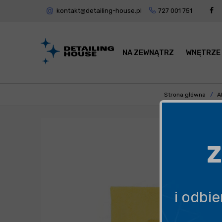
kontakt@detailing-house.pl
727 001 751
NA ZEWNĄTRZ
WNĘTRZE
Strona główna
A
Z
i odbi