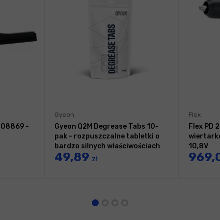
Gyeon
Flex
708869 -
Gyeon Q2M Degrease Tabs 10-
Flex PD 
pak - rozpuszczalne tabletki o
wiertar
bardzo silnych właściwościach
10,8V
49,89
969,
odtłuszczających
zł