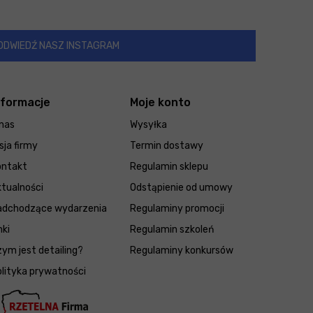
ODWIEDŹ NASZ INSTAGRAM
nformacje
Moje konto
nas
Wysyłka
sja firmy
Termin dostawy
ontakt
Regulamin sklepu
tualności
Odstąpienie od umowy
adchodzące wydarzenia
Regulaminy promocji
nki
Regulamin szkoleń
ym jest detailing?
Regulaminy konkursów
lityka prywatności