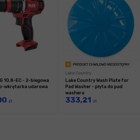
Lake Country
2G 10,8-EC - 2-biegowa
Lake Country Wash Plate for
ko-wkrętarka udarowa
Pad Washer - płyta do pad
washera
00
333,21
zł
zł