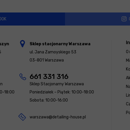
OOK
I
szyn
Sklep stacjonarny Warszawa
O 
5
ul. Jana Zamoyskiego 53
03-801 Warszawa
Mi
K
661 331 316
Ak
yn
Sklep Stacjonarny Warszawa
N
00-18:00
Poniedziałek – Piątek: 10:00-18:00
Li
Sobota: 10:00-16:00
Cz
Po
warszawa@detailing-house.pl