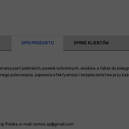
OPIS PRODUKTU
OPINIE KLIENTÓW
ocierania past polerskich, powłok ochronnych, wosków, a także do pi
zyjnego polerowania, zapewnia efektywność i bezpieczeństwo przy k
 kraj: Polska, e-mail: nomos.sp@gmail.com