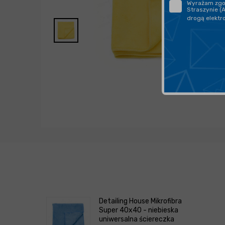
Wyrażam zgod
Straszynie (
drogą elektr
Detailing House Mikrofibra
Super 40x40 - niebieska
uniwersalna ściereczka