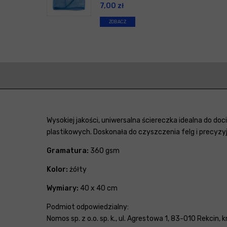
7,00
zł
ZOBACZ
Wysokiej jakości, uniwersalna ściereczka idealna do d
plastikowych. Doskonała do czyszczenia felg i precy
Gramatura:
360 gsm
Kolor:
żółty
Wymiary:
40 x 40 cm
Podmiot odpowiedzialny:
Nomos sp. z o.o. sp. k., ul. Agrestowa 1, 83-010 Rekcin,