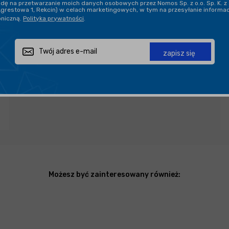
ę na przetwarzanie moich danych osobowych przez Nomos Sp. z o.o. Sp. K. z 
Agrestowa 1, Rekcin) w celach marketingowych, w tym na przesyłanie informa
oniczną.
Polityka prywatności
.
Zapytaj o produkt
Poleć znajomemu
Udostępnij
zapisz się
Możesz być zainteresowany również: