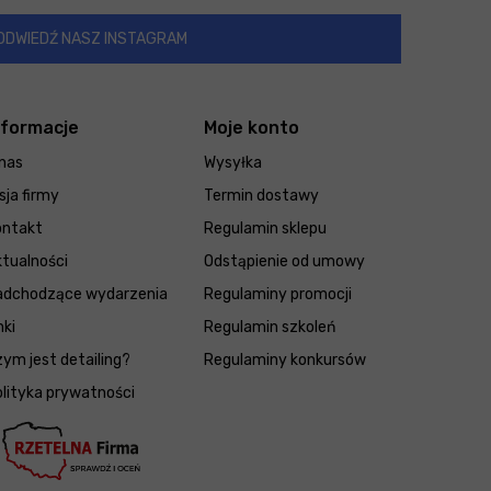
ODWIEDŹ NASZ INSTAGRAM
nformacje
Moje konto
nas
Wysyłka
sja firmy
Termin dostawy
ontakt
Regulamin sklepu
tualności
Odstąpienie od umowy
adchodzące wydarzenia
Regulaminy promocji
nki
Regulamin szkoleń
ym jest detailing?
Regulaminy konkursów
lityka prywatności