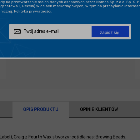
ę na przetwarzanie moich danych osobowych przez Nomos Sp. z o.o. Sp. K. z 
Agrestowa 1, Rekcin) w celach marketingowych, w tym na przesyłanie informa
oniczną.
Polityka prywatności
.
Zapytaj o produkt
Poleć znajomemu
Udostępnij
zapisz się
OPIS PRODUKTU
OPINIE KLIENTÓW
abel), Craig z Fourth Wax stworzył coś dla nas: Brewing Beads.