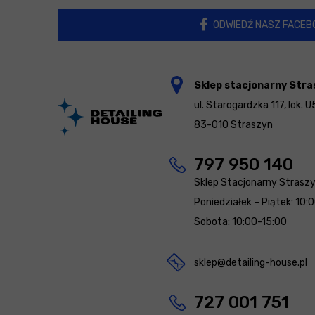
ODWIEDŹ NASZ FACEB
Sklep stacjonarny Stra
ul. Starogardzka 117, lok. U
83-010 Straszyn
797 950 140
Sklep Stacjonarny Strasz
Poniedziałek – Piątek: 10:
Sobota: 10:00-15:00
sklep@detailing-house.pl
727 001 751