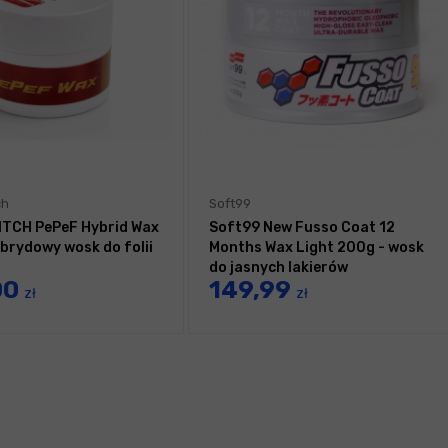
ch
Soft99
TCH PePeF Hybrid Wax
Soft99 New Fusso Coat 12
ybrydowy wosk do folii
Months Wax Light 200g - wosk
do jasnych lakierów
00
149,99
zł
zł