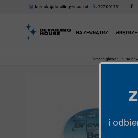
kontakt@detailing-house.pl
727 001 751
NA ZEWNĄTRZ
WNĘTRZE
Strona główna
Na Zew
Z
i odbi