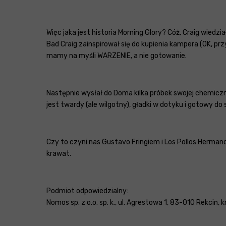
Więc jaka jest historia Morning Glory? Cóż, Craig wied
Bad Craig zainspirował się do kupienia kampera (OK, 
mamy na myśli WARZENIE, a nie gotowanie.
Następnie wysłał do Doma kilka próbek swojej chemicz
jest twardy (ale wilgotny), gładki w dotyku i gotowy do s
Czy to czyni nas Gustavo Fringiem i Los Pollos Herman
krawat.
Podmiot odpowiedzialny:
Nomos sp. z o.o. sp. k., ul. Agrestowa 1, 83-010 Rekcin,