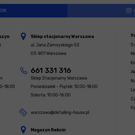
OOK
I
szyn
Sklep stacjonarny Warszawa
O 
5
ul. Jana Zamoyskiego 53
03-801 Warszawa
Mi
K
661 331 316
Ak
yn
Sklep Stacjonarny Warszawa
N
00-18:00
Poniedziałek – Piątek: 10:00-18:00
Li
Sobota: 10:00-16:00
Cz
Po
warszawa@detailing-house.pl
Magazyn Rekcin