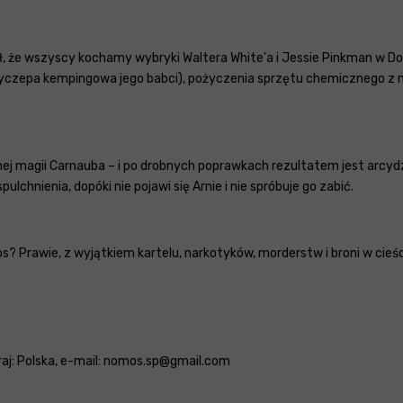
ział, że wszyscy kochamy wybryki Waltera White'a i Jessie Pinkman w Do
przyczepa kempingowa jego babci), pożyczenia sprzętu chemicznego z 
nej magii Carnauba – i po drobnych poprawkach rezultatem jest arcyd
pulchnienia, dopóki nie pojawi się Arnie i nie spróbuje go zabić.
os? Prawie, z wyjątkiem kartelu, narkotyków, morderstw i broni w cie
 kraj: Polska, e-mail: nomos.sp@gmail.com