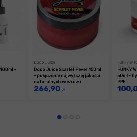
Dodo Juice
Funky Wit
 100ml -
Dodo Juice Scarlet Fever 150ml
FUNKY WI
- połączenie najwyższej jakości
50ml - h
naturalnych wosków i
PPF
266,90
100,
sealantów.
zł