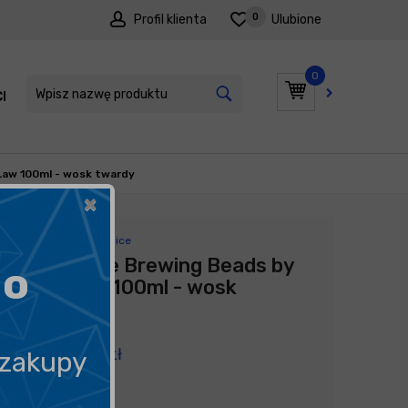
0
Profil klienta
Ulubione
0
I
PROMOCJE
Law 100ml - wosk twardy
×
Producent:
Dodo Juice
Dodo Juice Brewing Beads by
go
Craig Law 100ml - wosk
twardy
267,90
zł
 zakupy
2 679,00
zł
litr
/