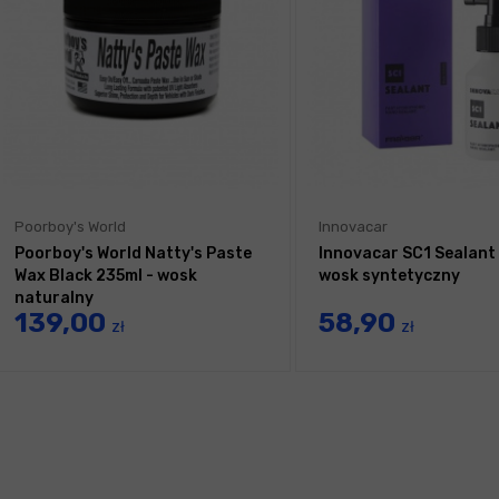
Poorboy's World
Innovacar
Poorboy's World Natty's Paste
Innovacar SC1 Sealant
Wax Black 235ml - wosk
wosk syntetyczny
naturalny
139,00
58,90
zł
zł