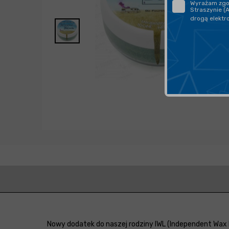
Wyrażam zgod
Straszynie (
drogą elektr
Nowy dodatek do naszej rodziny IWL (Independent Wax L