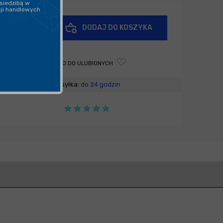
siedzibą w
cji handlowych
+
DODAJ DO KOSZYKA
-
DODAJ DO ULUBIONYCH
Wysyłka:
do 24 godzin