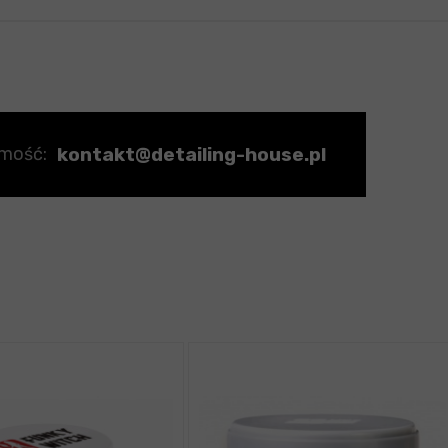
kontakt@detailing-house.pl
omość: