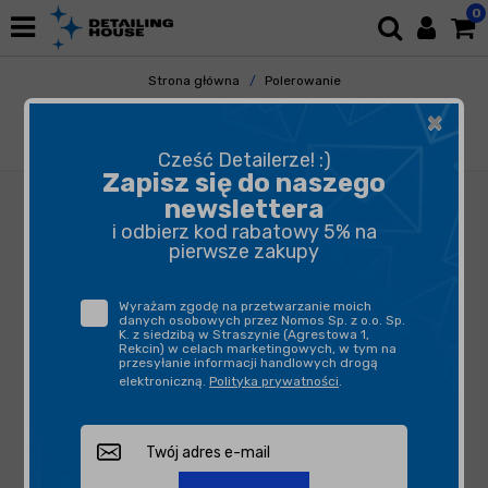
0
Strona główna
Polerowanie
Maszyny Polerskie
Maszyny Rotacyjne
×
FLEX PE 14-2 150 - Maszyna Polerska
Rotacyjna
Cześć Detailerze! :)
Zapisz się do naszego
newslettera
i odbierz kod rabatowy 5% na
pierwsze zakupy
Wyrażam zgodę na przetwarzanie moich
danych osobowych przez Nomos Sp. z o.o. Sp.
K. z siedzibą w Straszynie (Agrestowa 1,
Rekcin) w celach marketingowych, w tym na
przesyłanie informacji handlowych drogą
elektroniczną.
Polityka prywatności
.