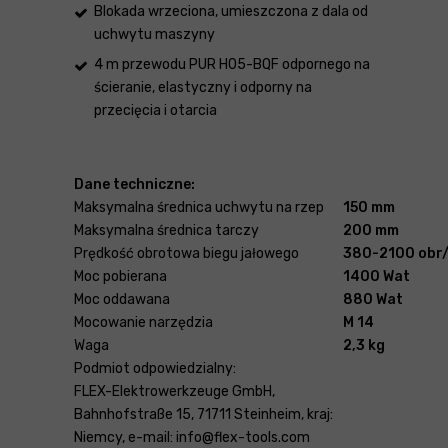
Blokada wrzeciona, umieszczona z dala od
uchwytu maszyny
4 m przewodu PUR H05-BQF odpornego na
ścieranie, elastyczny i odporny na
przecięcia i otarcia
Dane techniczne:
Maksymalna średnica uchwytu na rzep
150 mm
Maksymalna średnica tarczy
200 mm
Prędkość obrotowa biegu jałowego
380-2100 obr
Moc pobierana
1400 Wat
Moc oddawana
880 Wat
Mocowanie narzędzia
M 14
Waga
2,3 kg
Podmiot odpowiedzialny:
FLEX-Elektrowerkzeuge GmbH,
Bahnhofstraße 15, 71711 Steinheim, kraj:
Niemcy, e-mail: info@flex-tools.com