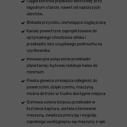
Ciągła kontrola prędkości obrotowej: przy
łagodnym starcie, nawet od najniższych
obrotów,
Blokada przycisku, ułatwiająca ciągłą pracę
Kanały powietrzne zaprojektowane do
optymalnego chłodzenia silnika i
przekładni, bez uciążliwego podmuchu na
użytkownika
Innowacyjne połączenie przekładni
planetarnej i kątowej redukuje hałas do
minimum
Płaska głowica zmniejsza odległość do
powierzchni, dzięki czemu, maszyną
można dotrzeć w trudno dostępne miejsca
Gumowa osłona korpusu przekładni w
kształcie kaptura, ułatwia sterowanie
maszyną, zwiększa precyzję i wygodę,
zapobiega wyślizgnięciu się maszyny z ręki