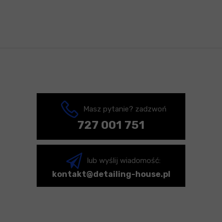
Masz pytanie? zadzwoń
727 001 751
lub wyślij wiadomość:
kontakt@detailing-house.pl