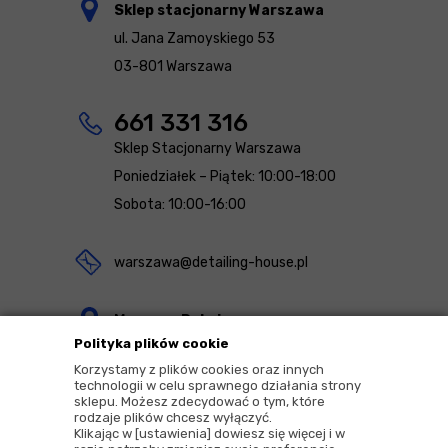
Sklep stacjonarny Warszawa
ul. Jana Zamoyskiego 53
03-801 Warszawa
661 331 316
Sklep Stacjonarny Warszawa
Poniedziałek – Piątek: 10:00-18:00
Sobota: 10:00-16:00
warszawa@detailing-house.pl
Magazyn Rekcin
Polityka plików cookie
Nomos Sp. z o.o. sp.k.
Korzystamy z plików cookies oraz innych
ul. Agrestowa 1
technologii w celu sprawnego działania strony
sklepu. Możesz zdecydować o tym, które
83-010 Rekcin
rodzaje plików chcesz wyłączyć.
Klikając w [ustawienia] dowiesz się więcej i w