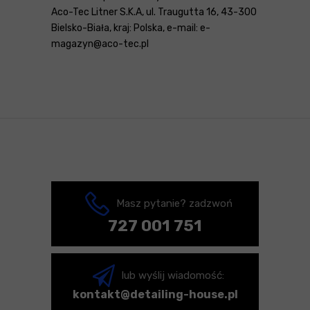
Aco-Tec Litner S.K.A, ul. Traugutta 16, 43-300
Bielsko-Biała, kraj: Polska, e-mail: e-
magazyn@aco-tec.pl
Masz pytanie? zadzwoń
727 001 751
lub wyślij wiadomość:
kontakt@detailing-house.pl