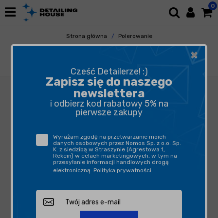
0
Strona główna
Polerowanie
Maszyny Polerskie
Maszyny Rotacyjne
×
Rupes Bigfoot LH19E STD - rotacyjna
maszyna polerska
Cześć Detailerze! :)
Zapisz się do naszego
newslettera
i odbierz kod rabatowy 5% na
pierwsze zakupy
Wyrażam zgodę na przetwarzanie moich
danych osobowych przez Nomos Sp. z o.o. Sp.
K. z siedzibą w Straszynie (Agrestowa 1,
Rekcin) w celach marketingowych, w tym na
przesyłanie informacji handlowych drogą
elektroniczną.
Polityka prywatności
.