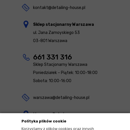
kontakt@detailing-house.pl
Sklep stacjonarny Warszawa
ul. Jana Zamoyskiego 53
03-801 Warszawa
661 331 316
Sklep Stacjonarny Warszawa
Poniedziałek – Piątek: 10:00-18:00
Sobota: 10:00-16:00
warszawa@detailing-house.pl
Magazyn Rekcin
Polityka plików cookie
Nomos Sp. z o.o. sp.k.
Korzystamy z plików cookies oraz innych