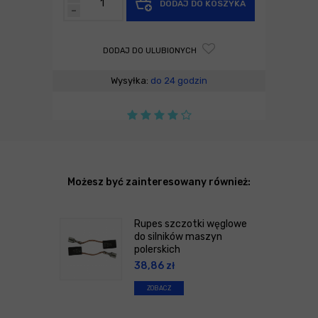
DODAJ DO KOSZYKA
-
DODAJ DO ULUBIONYCH
Wysyłka:
do 24 godzin
Możesz być zainteresowany również:
Rupes szczotki węglowe
do silników maszyn
polerskich
38,86
zł
ZOBACZ