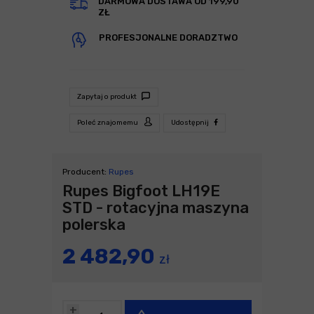
DARMOWA DOSTAWA OD 199,90
ZŁ
PROFESJONALNE DORADZTWO
Zapytaj o produkt
Poleć znajomemu
Udostępnij
Producent:
Rupes
Rupes Bigfoot LH19E
STD - rotacyjna maszyna
polerska
2 482,90
zł
+