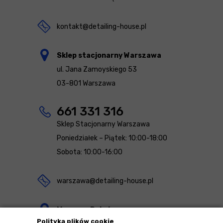
kontakt@detailing-house.pl
Sklep stacjonarny Warszawa
ul. Jana Zamoyskiego 53
03-801 Warszawa
661 331 316
Sklep Stacjonarny Warszawa
Poniedziałek – Piątek: 10:00-18:00
Sobota: 10:00-16:00
warszawa@detailing-house.pl
Magazyn Rekcin
Polityka plików cookie