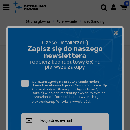
0
Strona główna
Polerowanie
Wet Sanding
Papiery
×
Flexipads 35mm - Płatki ścierne na rzep
P3000
Cześć Detailerze! :)
Zapisz się do naszego
newslettera
i odbierz kod rabatowy 5% na
pierwsze zakupy
Wyrażam zgodę na przetwarzanie moich
danych osobowych przez Nomos Sp. z o.o. Sp.
K. z siedzibą w Straszynie (Agrestowa 1,
Rekcin) w celach marketingowych, w tym na
przesyłanie informacji handlowych drogą
elektroniczną.
Polityka prywatności
.