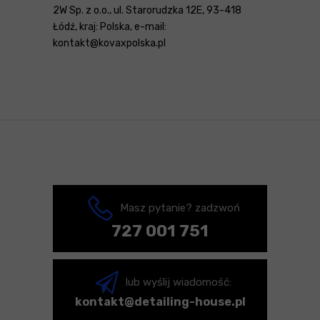
2W Sp. z o.o., ul. Starorudzka 12E, 93-418
Łódź, kraj: Polska, e-mail:
kontakt@kovaxpolska.pl
Masz pytanie? zadzwoń
727 001 751
lub wyślij wiadomość:
kontakt@detailing-house.pl