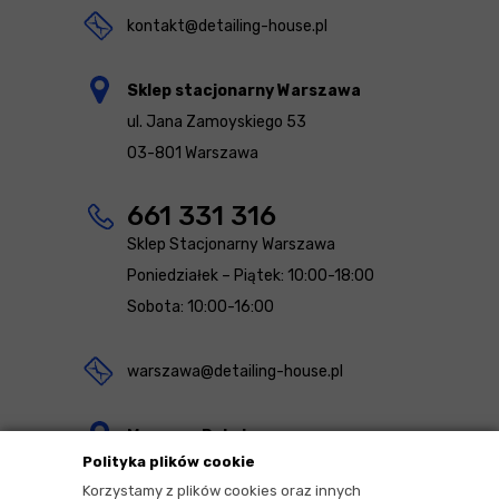
kontakt@detailing-house.pl
Sklep stacjonarny Warszawa
ul. Jana Zamoyskiego 53
03-801 Warszawa
661 331 316
Sklep Stacjonarny Warszawa
Poniedziałek – Piątek: 10:00-18:00
Sobota: 10:00-16:00
warszawa@detailing-house.pl
Magazyn Rekcin
Polityka plików cookie
Nomos Sp. z o.o. sp.k.
Korzystamy z plików cookies oraz innych
ul. Agrestowa 1