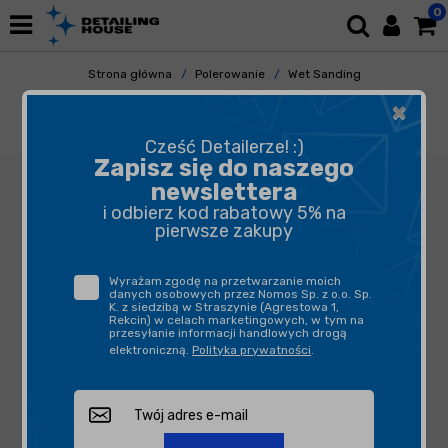
0
Strona główna
Polerowanie
Wet Sanding
Papiery
×
Kovax Buflex Dry K2000 152mm 15H - krążek
ścierny na rzep
Cześć Detailerze! :)
Zapisz się do naszego
newslettera
i odbierz kod rabatowy 5% na
pierwsze zakupy
Wyrażam zgodę na przetwarzanie moich
danych osobowych przez Nomos Sp. z o.o. Sp.
K. z siedzibą w Straszynie (Agrestowa 1,
Rekcin) w celach marketingowych, w tym na
przesyłanie informacji handlowych drogą
elektroniczną.
Polityka prywatności
.