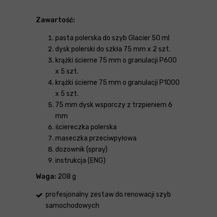
Zawartość:
pasta polerska do szyb Glacier 50 ml
dysk polerski do szkła 75 mm x 2 szt.
krążki ścierne 75 mm o granulacji P600
x 5 szt.
krążki ścierne 75 mm o granulacji P1000
x 5 szt.
75 mm dysk wsporczy z trzpieniem 6
mm
ściereczka polerska
maseczka przeciwpyłowa
dozownik (spray)
instrukcja (ENG)
Waga:
208 g
profesjonalny zestaw do renowacji szyb
samochodowych