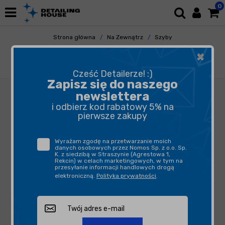
0
Strona główna
Na Zewnątrz
Szyby
Polerowanie Szyb
×
Flexipads - Profesjonalny Zestaw do
renowacji szyb
Cześć Detailerze! :)
Zapisz się do naszego
newslettera
i odbierz kod rabatowy 5% na
pierwsze zakupy
Wyrażam zgodę na przetwarzanie moich
danych osobowych przez Nomos Sp. z o.o. Sp.
K. z siedzibą w Straszynie (Agrestowa 1,
Rekcin) w celach marketingowych, w tym na
przesyłanie informacji handlowych drogą
elektroniczną.
Polityka prywatności
.