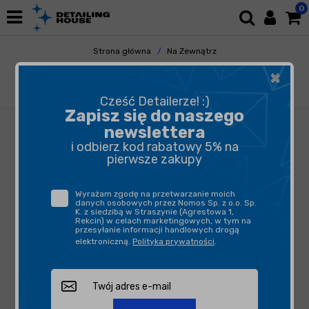
0
Strona główna
Na Zewnątrz
Mycie i Osuszanie
Rękawice i Gąbki
×
Flexipads - Rękawica z merynosa,
dwustronna z siatką
Cześć Detailerze! :)
Zapisz się do naszego
newslettera
i odbierz kod rabatowy 5% na
pierwsze zakupy
Wyrażam zgodę na przetwarzanie moich
danych osobowych przez Nomos Sp. z o.o. Sp.
K. z siedzibą w Straszynie (Agrestowa 1,
Rekcin) w celach marketingowych, w tym na
przesyłanie informacji handlowych drogą
elektroniczną.
Polityka prywatności
.