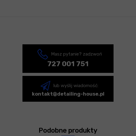
Masz pytanie? zadzwoń
727 001 751
lub wyślij wiadomość:
kontakt@detailing-house.pl
Podobne produkty