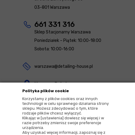
03-801 Warszawa
661 331 316
Sklep Stacjonarny Warszawa
Poniedziałek – Piątek: 10:00-18:00
Sobota: 10:00-16:00
warszawa@detailing-house.pl
Magazyn Rekcin
Polityka plików cookie
Nomos Sp. z o.o. sp.k.
Korzystamy z plików cookies oraz innych
ul. Agrestowa 1
technologii w celu sprawnego działania strony
sklepu. Możesz zdecydować o tym, które
83-010 Rekcin
rodzaje plików chcesz wyłączyć.
Klikając w [ustawienia] dowiesz się więcej i w
razie potrzeby zmienisz swoje preferencje
urządzenia.
Aby uzyskać więcej informacji, zapoznaj się z