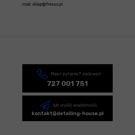
mail: sklep@fresso.pl
Masz pytanie? zadzwoń
727 001 751
lub wyślij wiadomość:
kontakt@detailing-house.pl