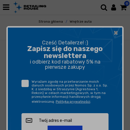
0
Strona główna
Wnętrze auta
Odświeżacze Powietrza
Dyfuzory i Zawieszki
×
Fresso - Zawieszka Paradise Spark
Cześć Detailerze! :)
Zapisz się do naszego
newslettera
i odbierz kod rabatowy 5% na
pierwsze zakupy
Wyrażam zgodę na przetwarzanie moich
danych osobowych przez Nomos Sp. z o.o. Sp.
K. z siedzibą w Straszynie (Agrestowa 1,
Rekcin) w celach marketingowych, w tym na
przesyłanie informacji handlowych drogą
elektroniczną.
Polityka prywatności
.