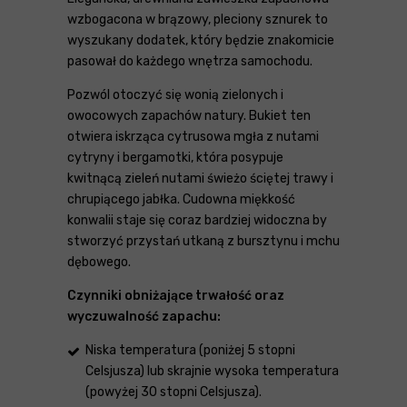
wzbogacona w brązowy, pleciony sznurek to
wyszukany dodatek, który będzie znakomicie
pasował do każdego wnętrza samochodu.
Pozwól otoczyć się wonią zielonych i
owocowych zapachów natury. Bukiet ten
otwiera iskrząca cytrusowa mgła z nutami
cytryny i bergamotki, która posypuje
kwitnącą zieleń nutami świeżo ściętej trawy i
chrupiącego jabłka. Cudowna miękkość
konwalii staje się coraz bardziej widoczna by
stworzyć przystań utkaną z bursztynu i mchu
dębowego.
Czynniki obniżające trwałość oraz
wyczuwalność zapachu:
Niska temperatura (poniżej 5 stopni
Celsjusza) lub skrajnie wysoka temperatura
(powyżej 30 stopni Celsjusza).