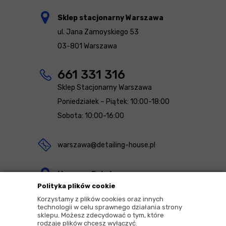
Sklep stacjonarny Warszawa
ul. Jana Zamoyskiego 53
03-801 Warszawa
661 331 316
Sklep Stacjonarny Warszawa
Poniedziałek – Piątek: 10:00-18:00
Sobota: 10:00-16:00
warszawa@detailing-house.pl
Magazyn Rekcin
Polityka plików cookie
Nomos Sp. z o.o. sp.k.
Korzystamy z plików cookies oraz innych
ul. Agrestowa 1
technologii w celu sprawnego działania strony
sklepu. Możesz zdecydować o tym, które
83-010 Rekcin
rodzaje plików chcesz wyłączyć.