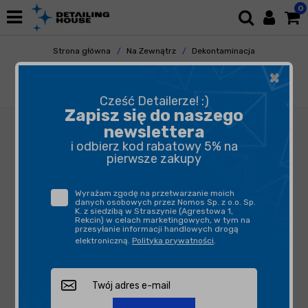
0
Strona główna
Na Zewnątrz
Dekontaminacja
Deironizacja
×
Good Stuff Iron Remover 1L - produkt do
usuwania zanieczyszczeń metalicznych
Cześć Detailerze! :)
Zapisz się do naszego
newslettera
i odbierz kod rabatowy 5% na
pierwsze zakupy
Wyrażam zgodę na przetwarzanie moich
danych osobowych przez Nomos Sp. z o.o. Sp.
K. z siedzibą w Straszynie (Agrestowa 1,
Rekcin) w celach marketingowych, w tym na
przesyłanie informacji handlowych drogą
elektroniczną.
Polityka prywatności
.