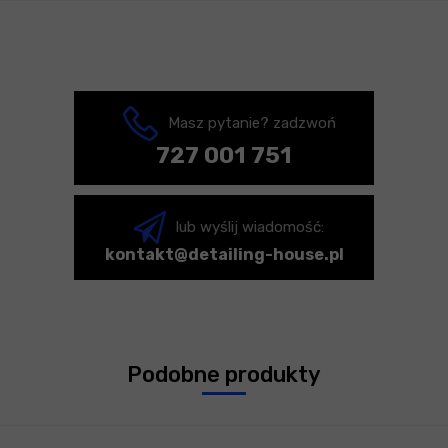
Masz pytanie? zadzwoń
727 001 751
lub wyślij wiadomość:
kontakt@detailing-house.pl
Podobne produkty