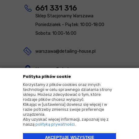
661 331 316
Sklep Stacjonarny Warszawa
Poniedziałek – Piątek: 10:00-18:00
Sobota: 10:00-16:00
warszawa@detailing-house.pl
Magazyn Rekcin
Polityka plików cookie
Nomos Sp. z o.o. sp.k.
Korzystamy z plików cookies oraz innych
ul. Agrestowa 1
technologii w celu sprawnego działania strony
sklepu. Możesz zdecydować o tym, które
83-010 Rekcin
rodzaje plików chcesz wyłączyć.
Klikając w [ustawienia] dowiesz się więcej i w
razie potrzeby zmienisz swoje preferencje
urządzenia.
Aby uzyskać więcej informacji, zapoznaj się z
naszą
polityką prywatności
.
2026 © Copyrights by |
Detailing House
AKCEPTUJĘ WSZYSTKIE