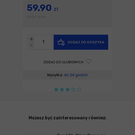
59,90
zł
59,90
zł
litr
/
+
DODAJ DO KOSZYKA
-
DODAJ DO ULUBIONYCH
Wysyłka:
do 24 godzin
Możesz być zainteresowany również: