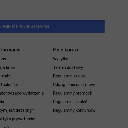
ODWIEDŹ NASZ INSTAGRAM
nformacje
Moje konto
nas
Wysyłka
sja firmy
Termin dostawy
ontakt
Regulamin sklepu
tualności
Odstąpienie od umowy
adchodzące wydarzenia
Regulaminy promocji
nki
Regulamin szkoleń
ym jest detailing?
Regulaminy konkursów
lityka prywatności