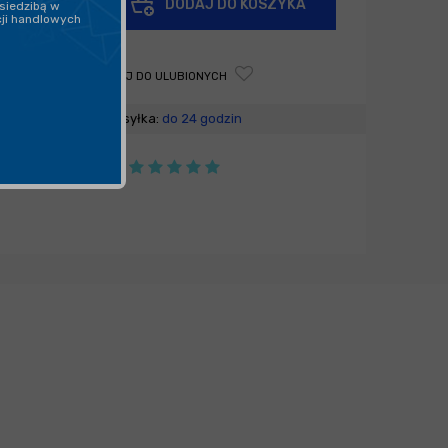
DODAJ DO KOSZYKA
siedzibą w
-
cji handlowych
DODAJ DO ULUBIONYCH
Wysyłka:
do 24 godzin