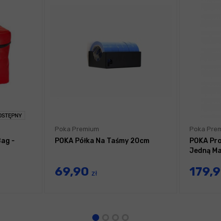
Poka Premium
Poka Pre
Bag -
POKA Półka Na Taśmy 20cm
POKA Pro
Jedną Ma
69,90
179,
zł