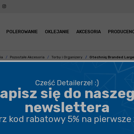
POLEROWANIE
OKLEJANIE
AKCESORIA
PRODUCENC
ia
Pozostałe Akcesoria
Torby i Organizery
Gtechniq Branded Large 
Cześć Detailerze! :)
apisz się do nasze
BEZPIECZNA WYSYŁKA
newslettera
DARMOWA DOSTAWA OD 199,90 ZŁ
erz kod rabatowy 5% na pierwsze
PROFESJONALNE DORADZTWO