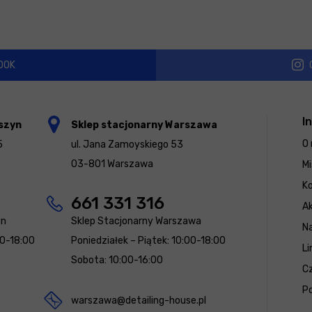
OOK
I
szyn
Sklep stacjonarny Warszawa
O 
5
ul. Jana Zamoyskiego 53
03-801 Warszawa
Mi
K
661 331 316
Ak
yn
Sklep Stacjonarny Warszawa
N
00-18:00
Poniedziałek – Piątek: 10:00-18:00
Li
Sobota: 10:00-16:00
Cz
Po
warszawa@detailing-house.pl