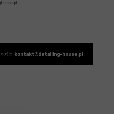
gtechniq.pl
kontakt@detailing-house.pl
omość: