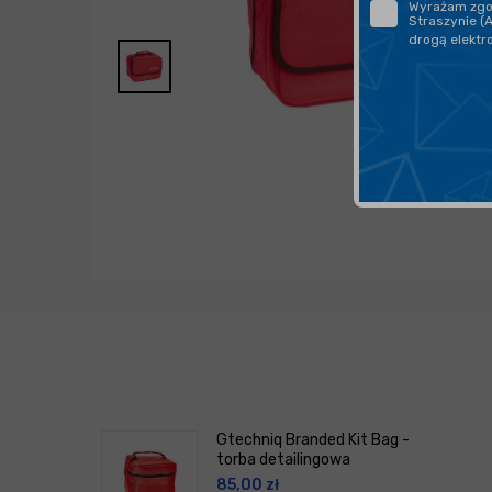
Wyrażam zgod
Straszynie (
drogą elektr
Gtechniq Branded Kit Bag -
torba detailingowa
85,00
zł