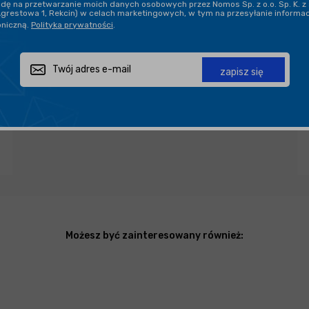
ę na przetwarzanie moich danych osobowych przez Nomos Sp. z o.o. Sp. K. z 
Agrestowa 1, Rekcin) w celach marketingowych, w tym na przesyłanie informa
oniczną.
Polityka prywatności
.
Zapytaj o produkt
Poleć znajomemu
Udostępnij
zapisz się
Możesz być zainteresowany również: