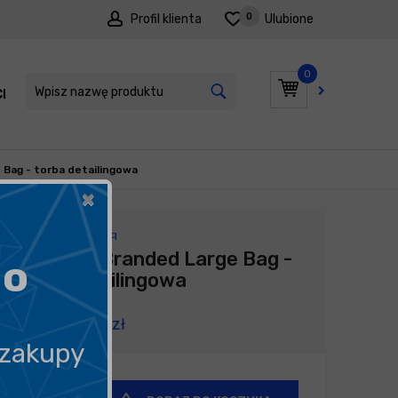
0
Profil klienta
Ulubione
0
I
PROMOCJE
Bag - torba detailingowa
×
Producent:
Gtechniq
Gtechniq Branded Large Bag -
go
torba detailingowa
209,00
zł
 zakupy
+