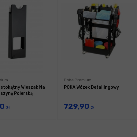
mium
Poka Premium
stokątny Wieszak Na
POKA Wózek Detailingowy
szynę Polerską
90
729,90
zł
zł