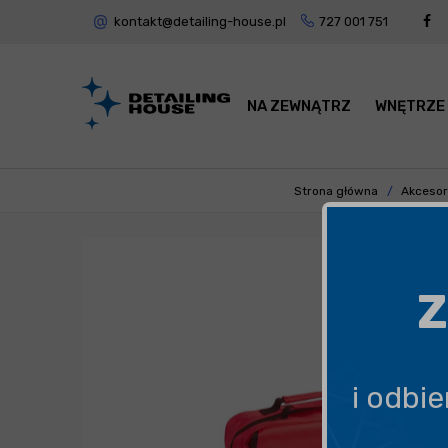
kontakt@detailing-house.pl
727 001 751
NA ZEWNĄTRZ
WNĘTRZE
Strona główna
Akcesor
Z
i odbi