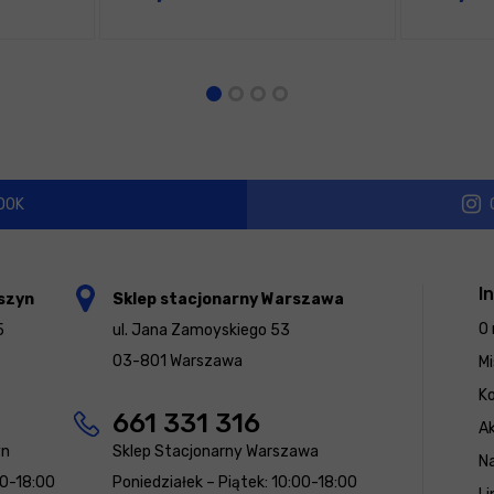
OOK
I
szyn
Sklep stacjonarny Warszawa
O 
5
ul. Jana Zamoyskiego 53
03-801 Warszawa
Mi
K
661 331 316
Ak
yn
Sklep Stacjonarny Warszawa
N
00-18:00
Poniedziałek – Piątek: 10:00-18:00