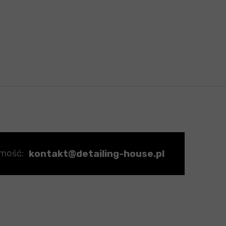
kontakt@detailing-house.pl
omość: