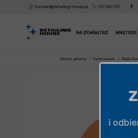
kontakt@detailing-house.pl
727 001 751
NA ZEWNĄTRZ
WNĘTRZE
Strona główna
Polerowanie
Pady Pol
Z
i odbi