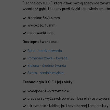
(Technology O.C.F.), która dzięki swojej specyfice zw
wysokość gąbki i boczny profil dzięki odpowiedniemu 
średnica: 34/44 mm
wysokość: 15 mm
mocowanie: rzep
Dostępne twardości:
Biała - bardzo twarda
Pomarańczowa - twarda
Zielona - średnio twarda
Szara - średnio miękka
Technologia O.C.F. i jej zalety:
wydajność i wytrzymałość
praca przy wyższych obrotach bez efektu przypale
utrzymanie stabilnej jak i bezpiecznej temperatury