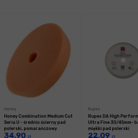
Honey
Rupes
Honey Combination Medium Cut
Rupes DA High Perfor
Seria U - średnio ścierny pad
Ultra Fine 30/45mm- 
polerski, pomarańczowy
miękki pad polerski
34,90
22,09
125/140/25mm
zł
zł