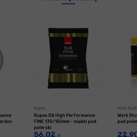
Rupes
Work Stuff
mance
Rupes DA High Performance
Work Stuf
bardzo
FINE 130/150mm - miękki pad
pad pole
polerski
56,02
22,9
zł