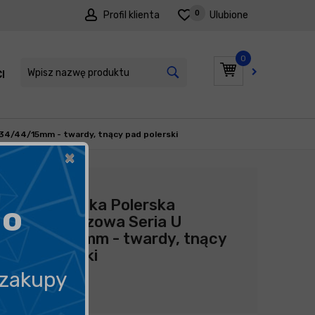
0
Profil klienta
Ulubione
0
I
PROMOCJE
34/44/15mm - twardy, tnący pad polerski
×
Producent:
Honey
Honey Gabka Polerska
go
Pomarańczowa Seria U
34/44/15mm - twardy, tnący
pad polerski
 zakupy
21,00
zł