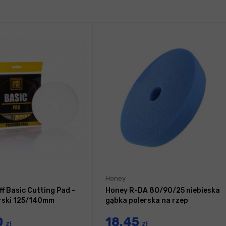
Honey
f Basic Cutting Pad -
Honey R-DA 80/90/25 niebieska
rski 125/140mm
gąbka polerska na rzep
0
18,45
zł
zł