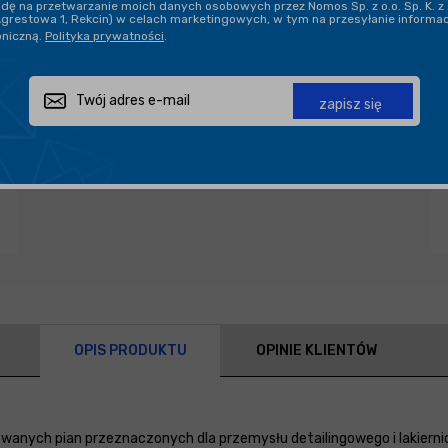
ę na przetwarzanie moich danych osobowych przez Nomos Sp. z o.o. Sp. K. z 
Agrestowa 1, Rekcin) w celach marketingowych, w tym na przesyłanie informa
oniczną.
Polityka prywatności
.
Zapytaj o produkt
Poleć znajomemu
Udostępnij
zapisz się
OPIS PRODUKTU
OPINIE KLIENTÓW
owanych pian przeznaczonych dla przemysłu detailingowego i lakier