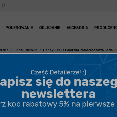
POLEROWANIE
OKLEJANIE
AKCESORIA
PRODUCENC
erskie
Gąbki Polerskie
Honey Gabka Polerska Pomarańczowa Seria U 
Cześć Detailerze! :)
apisz się do nasze
BEZPIECZNA WYSYŁKA
newslettera
DARMOWA DOSTAWA OD 199,90 ZŁ
erz kod rabatowy 5% na pierwsze
PROFESJONALNE DORADZTWO