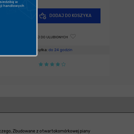
siedzibą w
cji handlowych
+
DODAJ DO KOSZYKA
-
DODAJ DO ULUBIONYCH
Wysyłka:
do 24 godzin
niczego, Zbudowane z otwartokomórkowej piany