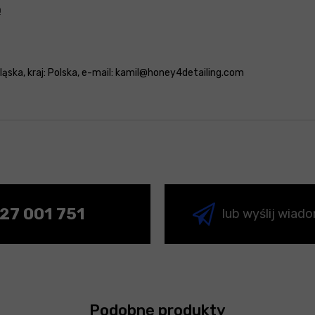
ą
ąska, kraj: Polska, e-mail: kamil@honey4detailing.com
27 001 751
lub wyślij wiad
Podobne produkty