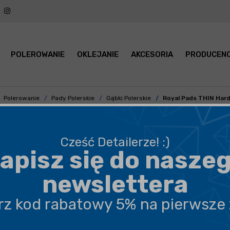
POLEROWANIE
OKLEJANIE
AKCESORIA
PRODUCENC
Polerowanie
Pady Polerskie
Gąbki Polerskie
Royal Pads THIN Har
Cześć Detailerze! :)
apisz się do nasze
BEZPIECZNA WYSYŁKA
newslettera
DARMOWA DOSTAWA OD 199,90 ZŁ
erz kod rabatowy 5% na pierwsze
PROFESJONALNE DORADZTWO