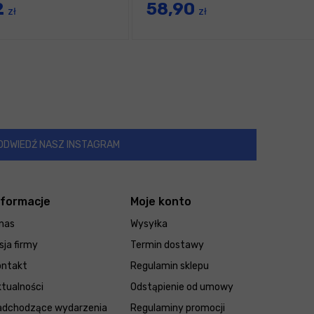
2
58,90
zł
zł
ODWIEDŹ NASZ INSTAGRAM
nformacje
Moje konto
nas
Wysyłka
sja firmy
Termin dostawy
ontakt
Regulamin sklepu
tualności
Odstąpienie od umowy
adchodzące wydarzenia
Regulaminy promocji