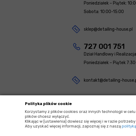
Poniedziałek – Piątek: 10:
Sobota: 10:00-15:00
sklep@detailing-house.pl
727 001 751
Dział Handlowy i Realizacj
Poniedziałek – Piątek 7:30
kontakt@detailing-house.
Polityka plików cookie
Korzystamy z plików cookies oraz innych technologii w cel
plików chcesz wyłączyć.
2026 © Copyrights by |
Detailing House
Klikając w [ustawienia] dowiesz się więcej i w razie potrze
Aby uzyskać więcej informacji, zapoznaj się z naszą
polityk