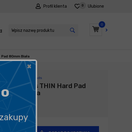
0
Profil klienta
Ulubione
0
I
PROMOCJE
d Pad 80mm Biała
×
Producent:
Royal Pads
Royal Pads THIN Hard Pad
go
80mm Biała
17,99
zł
 zakupy
+