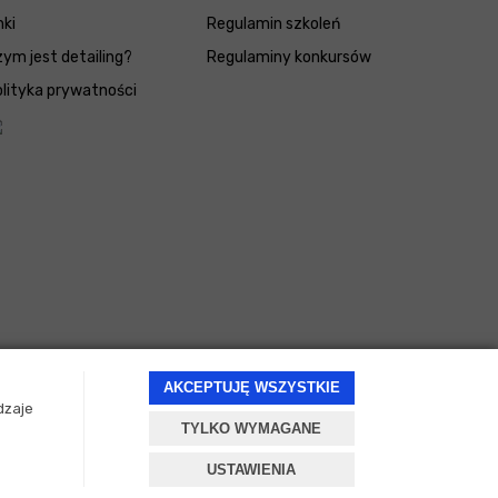
nki
Regulamin szkoleń
ym jest detailing?
Regulaminy konkursów
lityka prywatności
AKCEPTUJĘ WSZYSTKIE
dzaje
TYLKO WYMAGANE
Projekt i oprogramowanie sklepu:
ebexo
USTAWIENIA