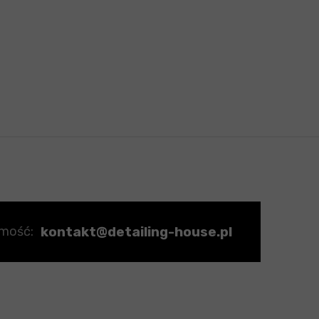
kontakt@detailing-house.pl
omość: