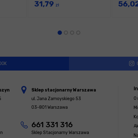
31,79
56,0
zł
OOK
I
szyn
Sklep stacjonarny Warszawa
O 
5
ul. Jana Zamoyskiego 53
03-801 Warszawa
Mi
K
661 331 316
Ak
yn
Sklep Stacjonarny Warszawa
N