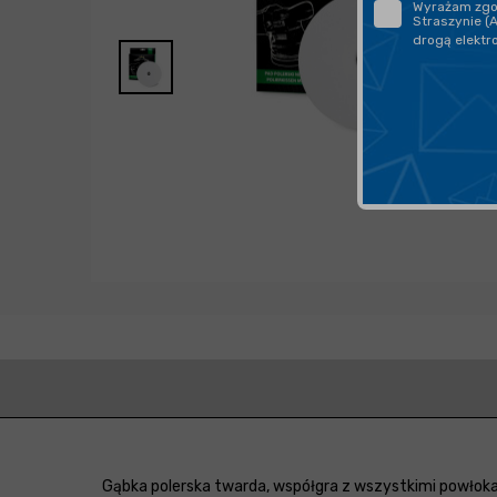
Wyrażam zgod
Straszynie (
drogą elektr
Gąbka polerska twarda, współgra z wszystkimi powłoka