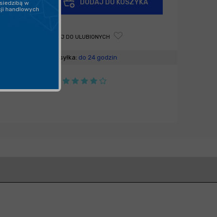
DODAJ DO KOSZYKA
siedzibą w
-
cji handlowych
DODAJ DO ULUBIONYCH
Wysyłka:
do 24 godzin