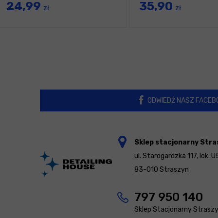
24,99
35,90
maszyn rotacyjnych
zł
zł
ODWIEDŹ NASZ FACEB
Sklep stacjonarny Stra
ul. Starogardzka 117, lok. U
83-010 Straszyn
797 950 140
Sklep Stacjonarny Strasz