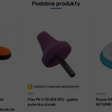
Podobne produkty
Flex
Rupes
ish
Flex PK-V 35 HEX VE5 - gąbka
Rupes DA
polerska stożek
INTERME
erski do