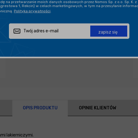
ę na przetwarzanie moich danych osobowych przez Nomos Sp. z o.o. Sp. K. z 
Agrestowa 1, Rekcin) w celach marketingowych, w tym na przesyłanie informa
oniczną.
Polityka prywatności
.
Zapytaj o produkt
Poleć znajomemu
Udostępnij
zapisz się
OPIS PRODUKTU
OPINIE KLIENTÓW
mi lakierniczymi.