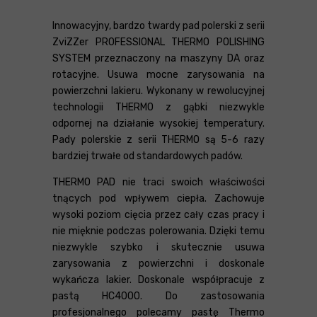
Innowacyjny, bardzo twardy pad polerski z serii
ZviZZer PROFESSIONAL THERMO POLISHING
SYSTEM przeznaczony na maszyny DA oraz
rotacyjne. Usuwa mocne zarysowania na
powierzchni lakieru. Wykonany w rewolucyjnej
technologii THERMO z gąbki niezwykle
odpornej na działanie wysokiej temperatury.
Pady polerskie z serii THERMO są 5-6 razy
bardziej trwałe od standardowych padów.
THERMO PAD nie traci swoich właściwości
tnących pod wpływem ciepła. Zachowuje
wysoki poziom cięcia przez cały czas pracy i
nie mięknie podczas polerowania. Dzięki temu
niezwykle szybko i skutecznie usuwa
zarysowania z powierzchni i doskonale
wykańcza lakier. Doskonale współpracuje z
pastą HC4000. Do zastosowania
profesjonalnego polecamy pastę Thermo