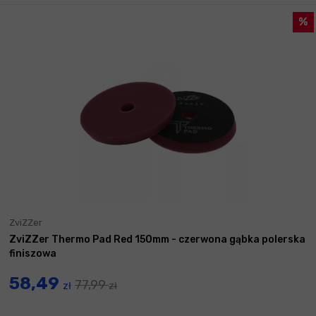
ZviZZer
ZviZZer Thermo Pad Red 150mm - czerwona gąbka polerska
finiszowa
58,49
77,99
zł
zł