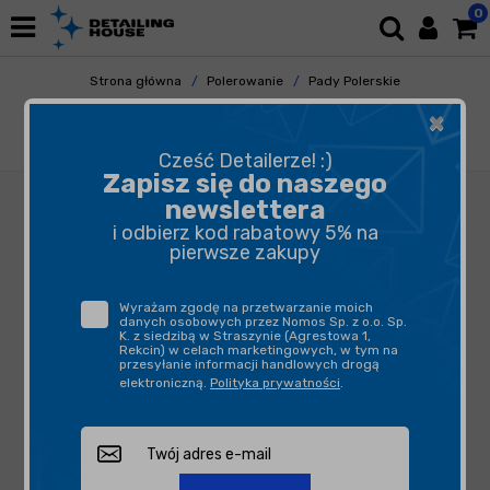
0
Strona główna
Polerowanie
Pady Polerskie
Gąbki Polerskie
×
ZviZZer Thermo Pad Green 80mm - gąbka
polerska tnąca
Cześć Detailerze! :)
Zapisz się do naszego
newslettera
i odbierz kod rabatowy 5% na
pierwsze zakupy
Wyrażam zgodę na przetwarzanie moich
danych osobowych przez Nomos Sp. z o.o. Sp.
K. z siedzibą w Straszynie (Agrestowa 1,
Rekcin) w celach marketingowych, w tym na
przesyłanie informacji handlowych drogą
elektroniczną.
Polityka prywatności
.