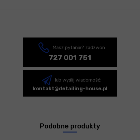
Masz pytanie? zadzwoń
727 001 751
lub wyślij wiadomość:
kontakt@detailing-house.pl
Podobne produkty