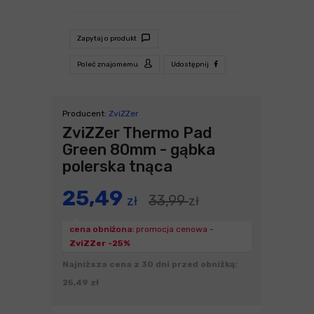
Zapytaj o produkt
Poleć znajomemu
Udostępnij
Producent:
ZviZZer
ZviZZer Thermo Pad
Green 80mm - gąbka
polerska tnąca
25,49
33,99
zł
zł
cena obniżona:
promocja cenowa -
ZviZZer -25%
Najniższa cena z 30 dni przed obniżką:
25,49 zł