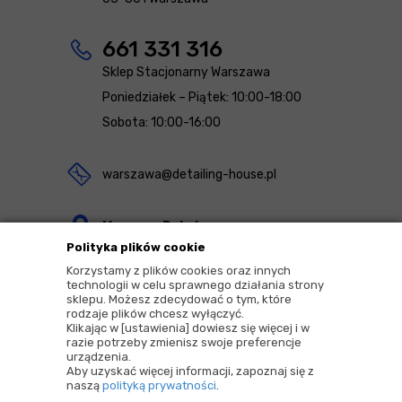
661 331 316
Sklep Stacjonarny Warszawa
Poniedziałek – Piątek: 10:00-18:00
Sobota: 10:00-16:00
warszawa@detailing-house.pl
Magazyn Rekcin
Polityka plików cookie
Nomos Sp. z o.o. sp.k.
Korzystamy z plików cookies oraz innych
ul. Agrestowa 1
technologii w celu sprawnego działania strony
sklepu. Możesz zdecydować o tym, które
83-010 Rekcin
rodzaje plików chcesz wyłączyć.
Klikając w [ustawienia] dowiesz się więcej i w
razie potrzeby zmienisz swoje preferencje
urządzenia.
Aby uzyskać więcej informacji, zapoznaj się z
naszą
polityką prywatności
.