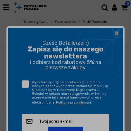
0
Strona główna
Polerowanie
Pady Polerskie
Gąbki Polerskie
×
Royal Pads AIR One Step Pad 150mm
Pomarańczowa
Cześć Detailerze! :)
Zapisz się do naszego
newslettera
i odbierz kod rabatowy 5% na
pierwsze zakupy
Wyrażam zgodę na przetwarzanie moich
danych osobowych przez Nomos Sp. z o.o. Sp.
K. z siedzibą w Straszynie (Agrestowa 1,
Rekcin) w celach marketingowych, w tym na
przesyłanie informacji handlowych drogą
elektroniczną.
Polityka prywatności
.