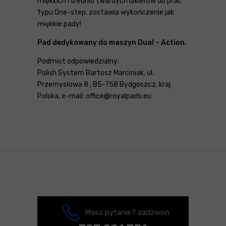
miękkich i średnio twardych lakierów do prac
typu One-step, zostawia wykończenie jak
miękkie pady!
Pad dedykowany do maszyn Dual – Action.
Podmiot odpowiedzialny:
Polish System Bartosz Marciniak, ul.
Przemysłowa 8 , 85-758 Bydgoszcz, kraj:
Polska, e-mail: office@royalpads.eu
Masz pytanie? zadzwoń