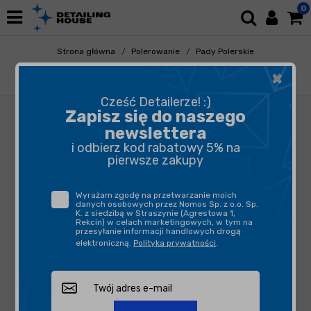
0
Strona główna
Polerowanie
Pady Polerskie
Futra Polerskie
×
Honey Short Wool Pad 2.0 130/150mm
Cześć Detailerze! :)
Zapisz się do naszego
newslettera
i odbierz kod rabatowy 5% na
pierwsze zakupy
Wyrażam zgodę na przetwarzanie moich
danych osobowych przez Nomos Sp. z o.o. Sp.
K. z siedzibą w Straszynie (Agrestowa 1,
Rekcin) w celach marketingowych, w tym na
przesyłanie informacji handlowych drogą
elektroniczną.
Polityka prywatności
.