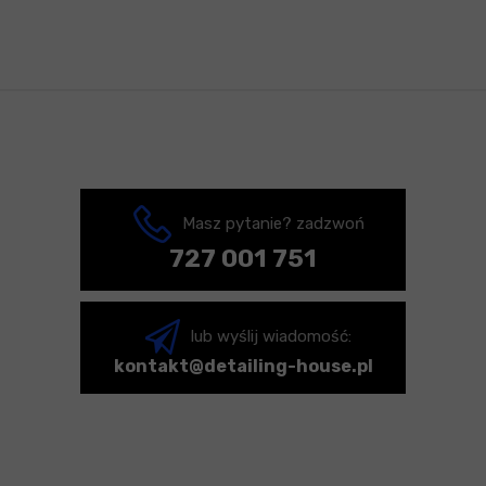
Masz pytanie? zadzwoń
727 001 751
lub wyślij wiadomość:
kontakt@detailing-house.pl