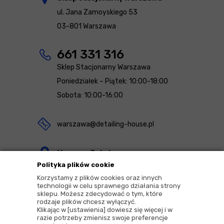
ul. Jana Zamoyskiego 53
03-801 Warszawa
661 331 316
Sklep Stacjonarny Warszawa
Poniedziałek – Piątek: 10:00-18:00
Sobota: 10:00-16:00
warszawa@detailing-house.pl
Magazyn Rekcin
Polityka plików cookie
Nomos Sp. z o.o. sp.k.
Korzystamy z plików cookies oraz innych
ul. Agrestowa 1
technologii w celu sprawnego działania strony
sklepu. Możesz zdecydować o tym, które
83-010 Rekcin
rodzaje plików chcesz wyłączyć.
Klikając w [ustawienia] dowiesz się więcej i w
razie potrzeby zmienisz swoje preferencje