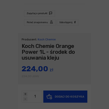
Zapytaj o produkt
Poleć znajomemu
Udostępnij
Producent:
Koch Chemie
Koch Chemie Orange
Power 1L - środek do
usuwania kleju
224,00
zł
224,00
zł
litr
/
+
DODAJ DO KOSZYKA
-