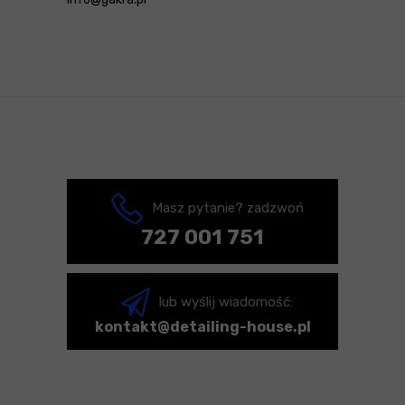
Masz pytanie? zadzwoń
727 001 751
lub wyślij wiadomość:
kontakt@detailing-house.pl