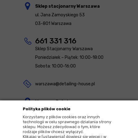
Sklep stacjonarny Warszawa
ul. Jana Zamoyskiego 53
03-801 Warszawa
661 331 316
Sklep Stacjonarny Warszawa
Poniedziałek – Piątek: 10:00-18:00
Sobota: 10:00-16:00
warszawa@detailing-house.pl
Magazyn Rekcin
Polityka plików cookie
Nomos Sp. z o.o. sp.k.
Korzystamy z plików cookies oraz innych
ul. Agrestowa 1
technologii w celu sprawnego działania strony
sklepu. Możesz zdecydować o tym, które
83-010 Rekcin
rodzaje plików chcesz wyłączyć.
Klikając w [ustawienia] dowiesz się więcej i w