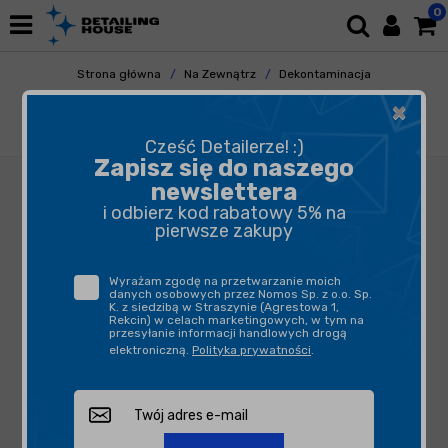
0
Strona główna
Na Zewnątrz
Dekontaminacja
Usuwanie Smoły i Kleju
×
Koch Chemie Orange Power 1L - środek do
usuwania kleju
Cześć Detailerze! :)
Zapisz się do naszego
newslettera
i odbierz kod rabatowy 5% na
pierwsze zakupy
Wyrażam zgodę na przetwarzanie moich
danych osobowych przez Nomos Sp. z o.o. Sp.
K. z siedzibą w Straszynie (Agrestowa 1,
Rekcin) w celach marketingowych, w tym na
przesyłanie informacji handlowych drogą
elektroniczną.
Polityka prywatności
.