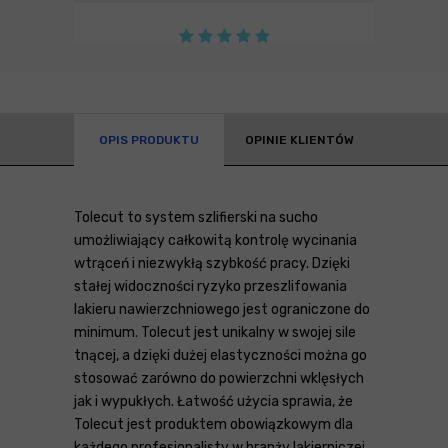
OPIS PRODUKTU
OPINIE KLIENTÓW
Tolecut to system szlifierski na sucho
umożliwiający całkowitą kontrolę wycinania
wtrąceń i niezwykłą szybkość pracy. Dzięki
stałej widoczności ryzyko przeszlifowania
lakieru nawierzchniowego jest ograniczone do
minimum. Tolecut jest unikalny w swojej sile
tnącej, a dzięki dużej elastyczności można go
stosować zarówno do powierzchni wklęsłych
jak i wypukłych. Łatwość użycia sprawia, że
Tolecut jest produktem obowiązkowym dla
każdego profesjonalisty w branży lakierniczej.