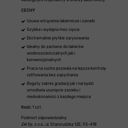
CECHY
Usuwa wtrącenia lakiernicze i zacieki
Szybka i wydajna moc cięcia
Ekstremalnie płytkie zarysowania
Idealny do zarówno do lakierów
wodorozcieńczalnych jak i
konwencjonalnych
Praca na sucho pozwala na lepsza kontrolę
szlifowania bez zapychania
Bogaty zakres gradacji jak i narzędzi
umożliwia usunięcie zacieku i
niedoskonałości z każdego miejsca
Ilość:
1 szt.
Podmiot odpowiedzialny:
2W Sp. z o.o., ul. Starorudzka 12E, 93-418