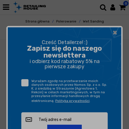
0
Strona główna
Polerowanie
Wet Sanding
Papiery
×
Kovax Tolecut K1200 Orange 70x114mm
Cześć Detailerze! :)
Zapisz się do naszego
newslettera
i odbierz kod rabatowy 5% na
pierwsze zakupy
Wyrażam zgodę na przetwarzanie moich
danych osobowych przez Nomos Sp. z o.o. Sp.
K. z siedzibą w Straszynie (Agrestowa 1,
Rekcin) w celach marketingowych, w tym na
przesyłanie informacji handlowych drogą
elektroniczną.
Polityka prywatności
.