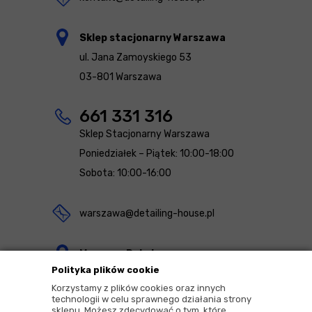
Sklep stacjonarny Warszawa
ul. Jana Zamoyskiego 53
03-801 Warszawa
661 331 316
Sklep Stacjonarny Warszawa
Poniedziałek – Piątek: 10:00-18:00
Sobota: 10:00-16:00
warszawa@detailing-house.pl
Magazyn Rekcin
Polityka plików cookie
Nomos Sp. z o.o. sp.k.
Korzystamy z plików cookies oraz innych
ul. Agrestowa 1
technologii w celu sprawnego działania strony
sklepu. Możesz zdecydować o tym, które