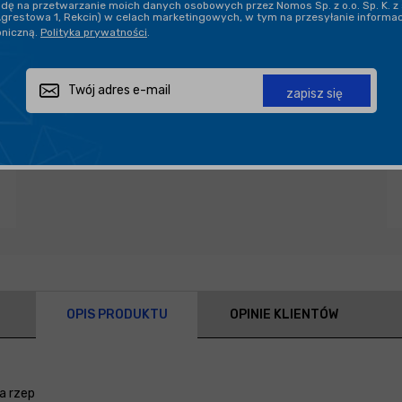
ę na przetwarzanie moich danych osobowych przez Nomos Sp. z o.o. Sp. K. z 
Agrestowa 1, Rekcin) w celach marketingowych, w tym na przesyłanie informa
oniczną.
Polityka prywatności
.
Zapytaj o produkt
Poleć znajomemu
Udostępnij
zapisz się
OPIS PRODUKTU
OPINIE KLIENTÓW
a rzep