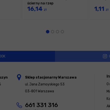
ścierny na rzep
16,14
1,11
zł
zł
OOK
I
szyn
Sklep stacjonarny Warszawa
O 
5
ul. Jana Zamoyskiego 53
03-801 Warszawa
Mi
K
661 331 316
Ak