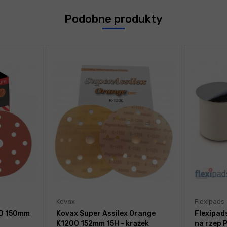
Podobne produkty
Kovax
Flexipads
 D 150mm
Kovax Super Assilex Orange
Flexipads
K1200 152mm 15H - krążek
na rzep 