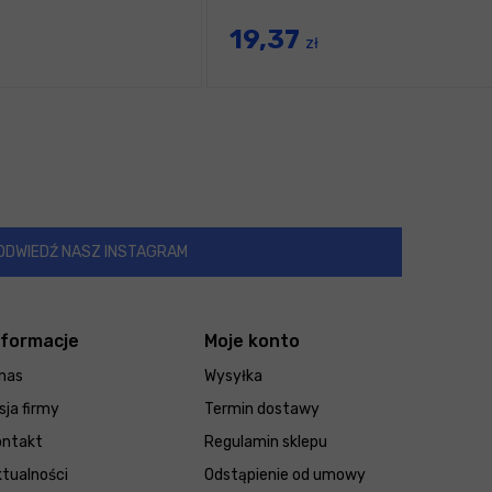
19,37
zł
ODWIEDŹ NASZ INSTAGRAM
nformacje
Moje konto
nas
Wysyłka
sja firmy
Termin dostawy
ontakt
Regulamin sklepu
tualności
Odstąpienie od umowy