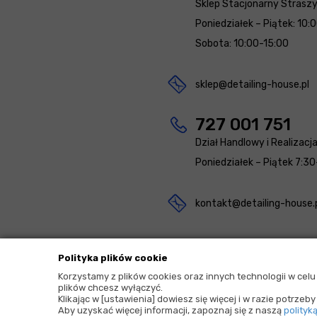
Sklep Stacjonarny Strasz
Poniedziałek – Piątek: 10:
Sobota: 10:00-15:00
sklep@detailing-house.pl
727 001 751
Dział Handlowy i Realizacj
Poniedziałek – Piątek 7:30
kontakt@detailing-house.
Polityka plików cookie
Korzystamy z plików cookies oraz innych technologii w cel
plików chcesz wyłączyć.
2026 © Copyrights by |
Detailing House
Klikając w [ustawienia] dowiesz się więcej i w razie potrze
Aby uzyskać więcej informacji, zapoznaj się z naszą
polityk