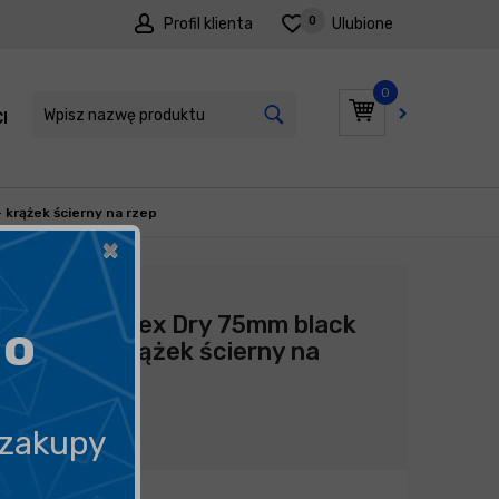
0
Profil klienta
Ulubione
0
I
PROMOCJE
 krążek ścierny na rzep
×
Producent:
Kovax
Kovax Buflex Dry 75mm black
go
K3000 - krążek ścierny na
rzep
10,22
zł
 zakupy