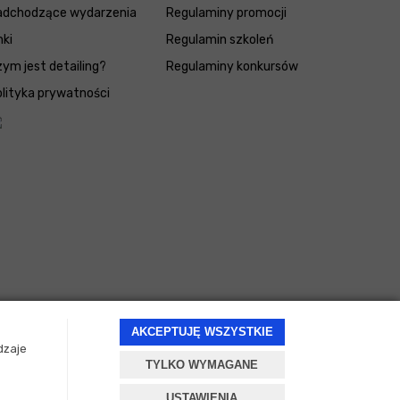
adchodzące wydarzenia
Regulaminy promocji
nki
Regulamin szkoleń
ym jest detailing?
Regulaminy konkursów
lityka prywatności
AKCEPTUJĘ WSZYSTKIE
dzaje
TYLKO WYMAGANE
Projekt i oprogramowanie sklepu:
ebexo
USTAWIENIA