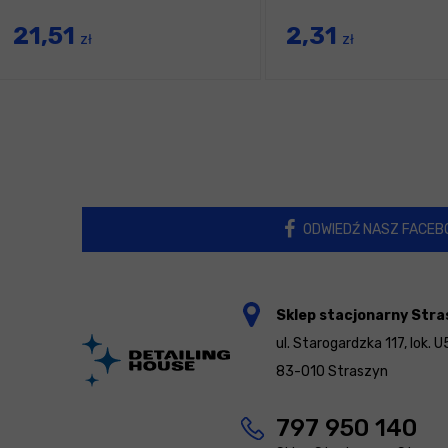
21,51
2,31
zł
zł
ODWIEDŹ NASZ FACEB
Sklep stacjonarny Stra
ul. Starogardzka 117, lok. U
83-010 Straszyn
797 950 140