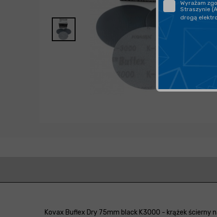
Wyrażam zgod
Straszynie (
drogą elektr
Kovax Buflex Dry 75mm black K3000 - krążek ścierny n