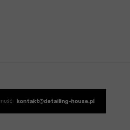
kontakt@detailing-house.pl
omość: