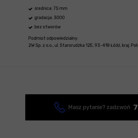
średnica: 75 mm
gradacja: 3000
bez otworów
Podmiot odpowiedzialny:
2W Sp. z o.o., ul. Starorudzka 12E, 93-418 Łódź, kraj: P
7
Masz pytanie? zadzwoń