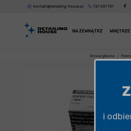
kontakt@detailing-house.pl
727 001 751
NA ZEWNĄTRZ
WNĘTRZE
Strona główna
Poler
Z
i odbi