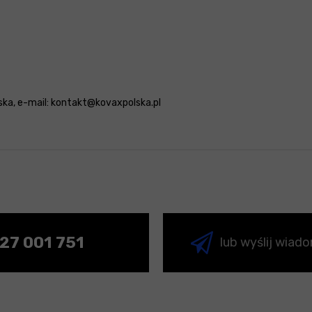
olska, e-mail: kontakt@kovaxpolska.pl
27 001 751
lub wyślij wiad