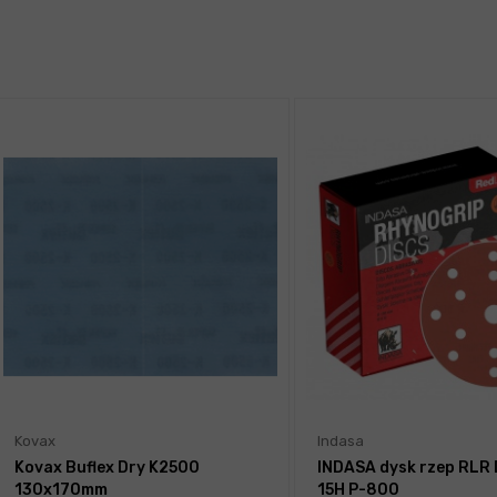
Kovax
Indasa
Kovax Buflex Dry K2500
INDASA dysk rzep RLR
130x170mm
15H P-800