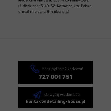
MRC Michał Piętowski Spółka Komandytowa,
ul. Miedziana 15, 40-321 Katowice, kraj: Polska,
e-mail: mrcleaner@mrcleaner.pl
Masz pytanie? zadzwoń
727 001 751
lub wyślij wiadomość:
kontakt@detailing-house.pl