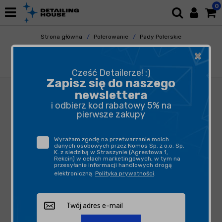
0
Strona główna
Polerowanie
Pady Polerskie
Gąbki Polerskie
×
Lake Country SDO Pad Black 63mm - pad
polerski
Cześć Detailerze! :)
Zapisz się do naszego
newslettera
i odbierz kod rabatowy 5% na
pierwsze zakupy
Wyrażam zgodę na przetwarzanie moich
danych osobowych przez Nomos Sp. z o.o. Sp.
K. z siedzibą w Straszynie (Agrestowa 1,
Rekcin) w celach marketingowych, w tym na
przesyłanie informacji handlowych drogą
elektroniczną.
Polityka prywatności
.