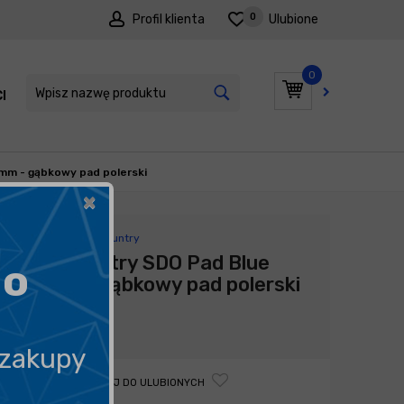
0
Profil klienta
Ulubione
0
I
PROMOCJE
mm - gąbkowy pad polerski
×
Producent:
Lake Country
Lake Country SDO Pad Blue
go
165mm - gąbkowy pad polerski
64,90
zł
 zakupy
DODAJ DO ULUBIONYCH