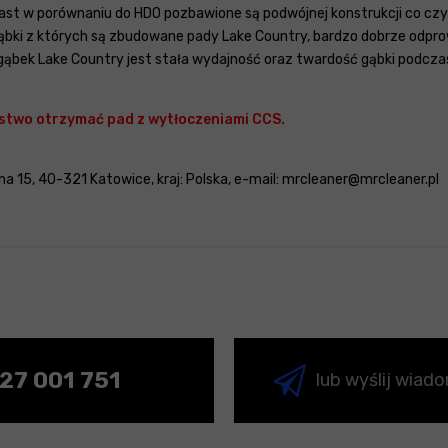
iast w porównaniu do HDO pozbawione są podwójnej konstrukcji co czyn
gąbki z których są zbudowane pady Lake Country, bardzo dobrze odpr
ąbek Lake Country jest stała wydajność oraz twardość gąbki podczas
stwo otrzymać pad z wytłoczeniami CCS.
a 15, 40-321 Katowice, kraj: Polska, e-mail: mrcleaner@mrcleaner.pl
27 001 751
lub wyślij wiad