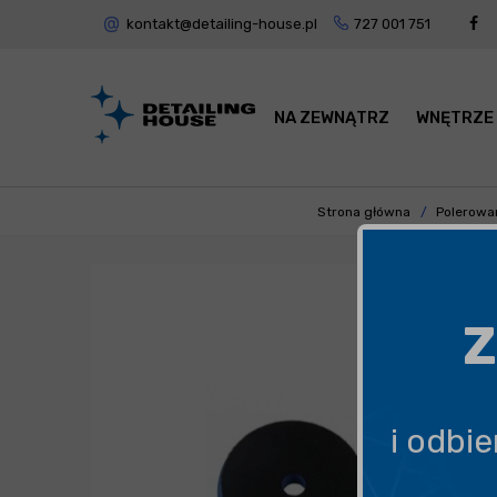
kontakt@detailing-house.pl
727 001 751
NA ZEWNĄTRZ
WNĘTRZE
Strona główna
Polerowa
Z
i odbi