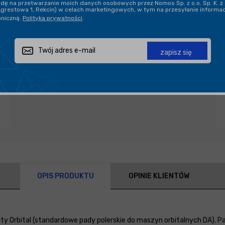
ę na przetwarzanie moich danych osobowych przez Nomos Sp. z o.o. Sp. K. z 
Agrestowa 1, Rekcin) w celach marketingowych, w tym na przesyłanie informa
oniczną.
Polityka prywatności
.
PROFESJONALNE DORADZTWO
zapisz się
Zapytaj o produkt
Poleć znajomemu
Udostępnij
OPIS PRODUKTU
OPINIE KLIENTÓW
ty Orbital (standardowe pady polerskie do maszyn orbitalnych DA). P