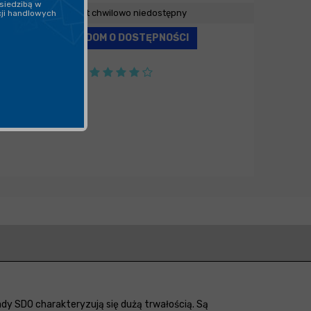
siedzibą w
Produkt chwilowo niedostępny
cji handlowych
POWIADOM O DOSTĘPNOŚCI
ady SDO charakteryzują się dużą trwałością. Są