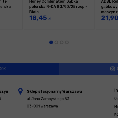
hite
Honey Combination Gąbka
ADBL Rol
lerska
polerska R-DA 80/90/25 rzep -
gąbkowy 
Biała
maszyn r
18,45
21,9
zł
OOK
I
szyn
Sklep stacjonarny Warszawa
O 
5
ul. Jana Zamoyskiego 53
03-801 Warszawa
Mi
K