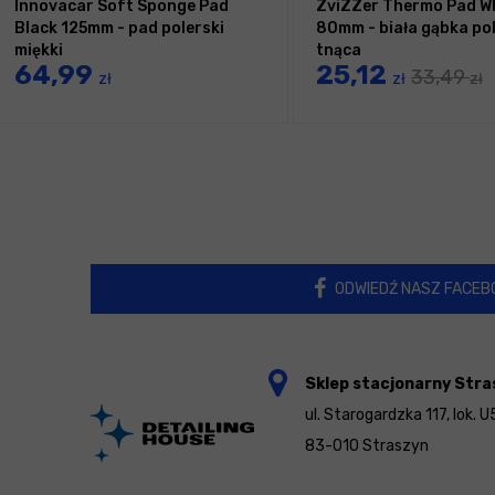
Innovacar Soft Sponge Pad
ZviZZer Thermo Pad W
Black 125mm - pad polerski
80mm - biała gąbka po
miękki
tnąca
64,99
25,12
33,49
zł
zł
zł
ODWIEDŹ NASZ FACEB
Sklep stacjonarny Stra
ul. Starogardzka 117, lok. U
83-010 Straszyn