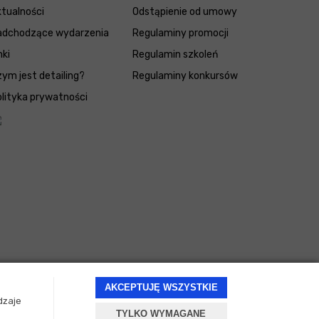
tualności
Odstąpienie od umowy
adchodzące wydarzenia
Regulaminy promocji
nki
Regulamin szkoleń
ym jest detailing?
Regulaminy konkursów
lityka prywatności
AKCEPTUJĘ WSZYSTKIE
dzaje
TYLKO WYMAGANE