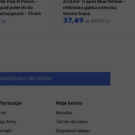
ler Pad-R Polish -
ZviZZer Trapez Blue 150mm -
pad polerski do
niebieska gąbka polerska
otacyjnych - 75 mm
mocno tnąca
0
37,49
49,99
zł
zł
zł
ODWIEDŹ NASZ INSTAGRAM
nformacje
Moje konto
nas
Wysyłka
sja firmy
Termin dostawy
ontakt
Regulamin sklepu