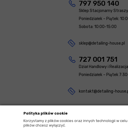
797 950 140
Sklep Stacjonarny Strasz
Poniedziałek – Piątek: 10:
Sobota: 10:00-15:00
sklep@detailing-house.pl
727 001 751
Dział Handlowy i Realizacj
Poniedziałek – Piątek 7:30
kontakt@detailing-house.
Polityka plików cookie
Korzystamy z plików cookies oraz innych technologii w cel
plików chcesz wyłączyć.