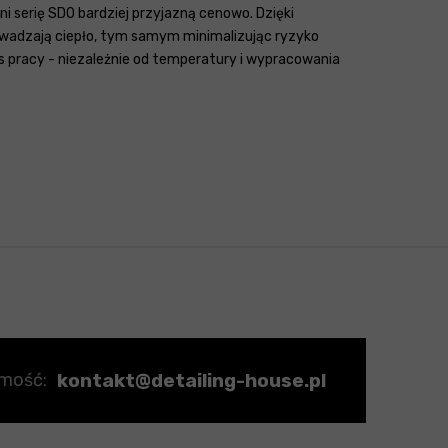
i serię SDO bardziej przyjazną cenowo. Dzięki
owadzają ciepło, tym samym minimalizując ryzyko
 pracy - niezależnie od temperatury i wypracowania
kontakt@detailing-house.pl
omość: