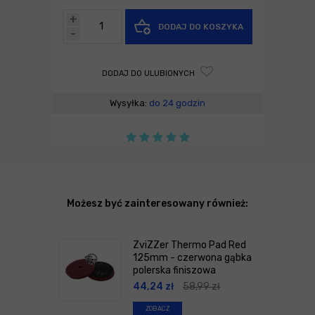
+
DODAJ DO KOSZYKA
-
DODAJ DO ULUBIONYCH
Wysyłka:
do 24 godzin
Możesz być zainteresowany również:
ZviZZer Thermo Pad Red
125mm - czerwona gąbka
polerska finiszowa
44,24
zł
58,99
zł
ZOBACZ