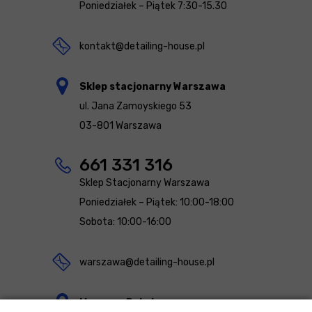
Poniedziałek – Piątek 7:30-15.30
kontakt@detailing-house.pl
Sklep stacjonarny Warszawa
ul. Jana Zamoyskiego 53
03-801 Warszawa
661 331 316
Sklep Stacjonarny Warszawa
Poniedziałek – Piątek: 10:00-18:00
Sobota: 10:00-16:00
warszawa@detailing-house.pl
Magazyn Rekcin