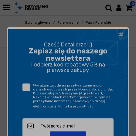
0
Strona główna
Polerowanie
Pady Polerskie
Gąbki Polerskie
×
ZviZZer Thermo Pad Red 80mm - czerwona
gąbka polerska finiszowa
Cześć Detailerze! :)
Zapisz się do naszego
newslettera
i odbierz kod rabatowy 5% na
pierwsze zakupy
Wyrażam zgodę na przetwarzanie moich
danych osobowych przez Nomos Sp. z o.o. Sp.
K. z siedzibą w Straszynie (Agrestowa 1,
Rekcin) w celach marketingowych, w tym na
przesyłanie informacji handlowych drogą
elektroniczną.
Polityka prywatności
.