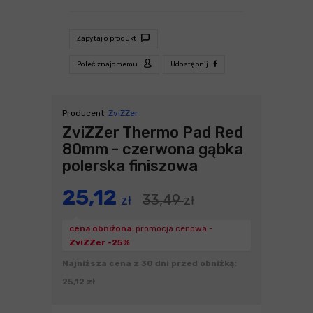
Zapytaj o produkt
Poleć znajomemu
Udostępnij
Producent:
ZviZZer
ZviZZer Thermo Pad Red
80mm - czerwona gąbka
polerska finiszowa
25,12
33,49
zł
zł
cena obniżona:
promocja cenowa -
ZviZZer -25%
Najniższa cena z 30 dni przed obniżką:
25,12 zł