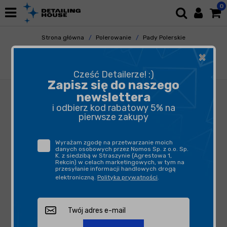
0
Strona główna
Polerowanie
Pady Polerskie
Gąbki Polerskie
×
Work Stuff Basic Cutting Pad - pad polerski
125/140mm
Cześć Detailerze! :)
Zapisz się do naszego
newslettera
i odbierz kod rabatowy 5% na
pierwsze zakupy
Wyrażam zgodę na przetwarzanie moich
danych osobowych przez Nomos Sp. z o.o. Sp.
K. z siedzibą w Straszynie (Agrestowa 1,
Rekcin) w celach marketingowych, w tym na
przesyłanie informacji handlowych drogą
elektroniczną.
Polityka prywatności
.