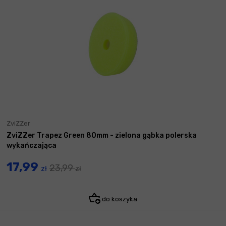
ZviZZer
ZviZZer Trapez Green 80mm - zielona gąbka polerska
wykańczająca
17,99
23,99
zł
zł
do koszyka