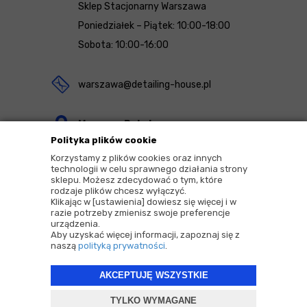
Sklep Stacjonarny Warszawa
Poniedziałek – Piątek: 10:00-18:00
Sobota: 10:00-16:00
warszawa@detailing-house.pl
Magazyn Rekcin
Polityka plików cookie
Nomos Sp. z o.o. sp.k.
Korzystamy z plików cookies oraz innych
ul. Agrestowa 1
technologii w celu sprawnego działania strony
sklepu. Możesz zdecydować o tym, które
83-010 Rekcin
rodzaje plików chcesz wyłączyć.
Klikając w [ustawienia] dowiesz się więcej i w
razie potrzeby zmienisz swoje preferencje
urządzenia.
Aby uzyskać więcej informacji, zapoznaj się z
naszą
polityką prywatności
.
2026 © Copyrights by |
Detailing House
AKCEPTUJĘ WSZYSTKIE
Projekt i oprogramowanie sklepu:
ebexo
TYLKO WYMAGANE