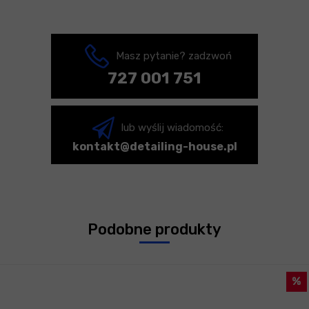
Masz pytanie? zadzwoń
727 001 751
lub wyślij wiadomość:
kontakt@detailing-house.pl
Podobne produkty