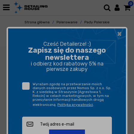
0
Strona główna
Polerowanie
Pady Polerskie
Gąbki Polerskie
×
Rupes Big Foot Gąbka Coarse 80/100 mm
biała
Cześć Detailerze! :)
Zapisz się do naszego
newslettera
i odbierz kod rabatowy 5% na
pierwsze zakupy
Wyrażam zgodę na przetwarzanie moich
danych osobowych przez Nomos Sp. z o.o. Sp.
K. z siedzibą w Straszynie (Agrestowa 1,
Rekcin) w celach marketingowych, w tym na
przesyłanie informacji handlowych drogą
elektroniczną.
Polityka prywatności
.