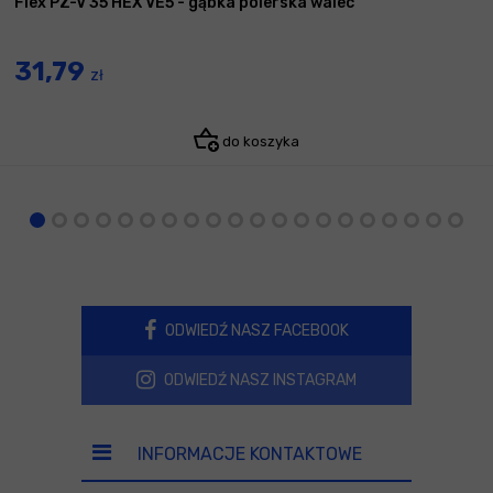
Flex PZ-V 35 HEX VE5 - gąbka polerska walec
31,79
zł
do koszyka
ODWIEDŹ NASZ FACEBOOK
ODWIEDŹ NASZ INSTAGRAM
INFORMACJE KONTAKTOWE