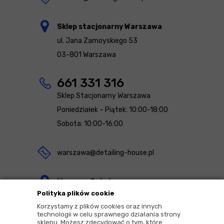
Sklep stacjonarny Warszawa
ul. Jana Zamoyskiego 53
03-801 Warszawa
661 331 316
Sklep Stacjonarny Warszawa
Poniedziałek – Piątek: 10:00-18:00
Sobota: 10:00-16:00
warszawa@detailing-house.pl
Magazyn Rekcin
Polityka plików cookie
Nomos Sp. z o.o. sp.k.
Korzystamy z plików cookies oraz innych
ul. Agrestowa 1
technologii w celu sprawnego działania strony
sklepu. Możesz zdecydować o tym, które
83-010 Rekcin