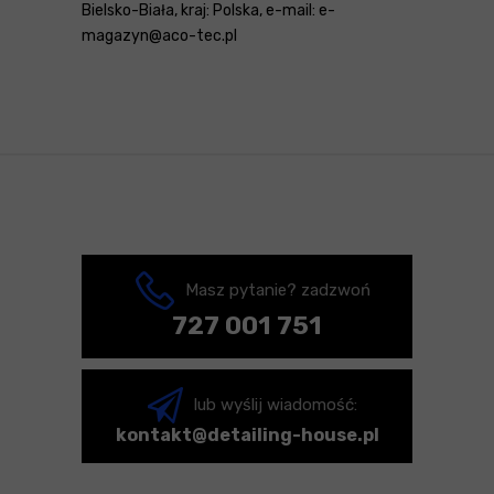
Bielsko-Biała, kraj: Polska, e-mail: e-
magazyn@aco-tec.pl
Masz pytanie? zadzwoń
727 001 751
lub wyślij wiadomość:
kontakt@detailing-house.pl