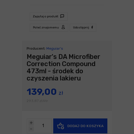
Zapytaj o produkt
Poleć znajomemu
Udostępnij
Producent:
Meguiar's
Meguiar's DA Microfiber
Correction Compound
473ml - środek do
czyszenia lakieru
139,00
zł
293,87
zł
litr
/
+
DODAJ DO KOSZYKA
-