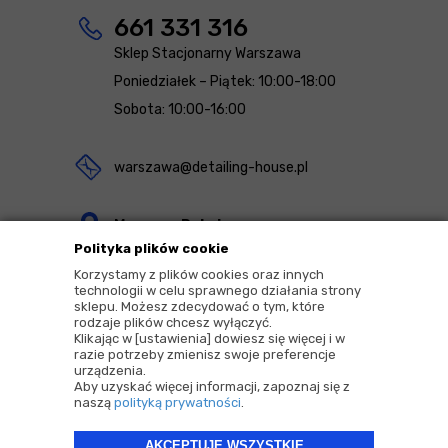
661 331 316
Sklep Stacjonarny Warszawa
Poniedziałek – Piątek: 10:00-18:00
Sobota: 10:00-16:00
warszawa@detailing-house.pl
Magazyn Rekcin
Polityka plików cookie
Nomos Sp. z o.o. sp.k.
Korzystamy z plików cookies oraz innych
ul. Agrestowa 1
technologii w celu sprawnego działania strony
sklepu. Możesz zdecydować o tym, które
83-010 Rekcin
rodzaje plików chcesz wyłączyć.
Klikając w [ustawienia] dowiesz się więcej i w
razie potrzeby zmienisz swoje preferencje
urządzenia.
Aby uzyskać więcej informacji, zapoznaj się z
naszą
polityką prywatności
.
2026 © Copyrights by |
Detailing House
AKCEPTUJĘ WSZYSTKIE