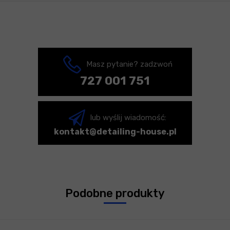
Masz pytanie? zadzwoń
727 001 751
lub wyślij wiadomość:
kontakt@detailing-house.pl
Podobne produkty