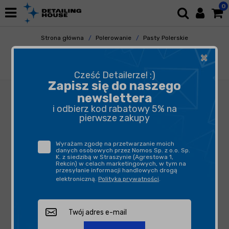
0
Strona główna
Polerowanie
Pasty Polerskie
Pasty Polishowe
×
Meguiar's DA Microfiber Correction Compound
473ml - środek do czyszenia lakieru
Cześć Detailerze! :)
Zapisz się do naszego
newslettera
i odbierz kod rabatowy 5% na
pierwsze zakupy
Wyrażam zgodę na przetwarzanie moich
danych osobowych przez Nomos Sp. z o.o. Sp.
K. z siedzibą w Straszynie (Agrestowa 1,
Rekcin) w celach marketingowych, w tym na
przesyłanie informacji handlowych drogą
elektroniczną.
Polityka prywatności
.