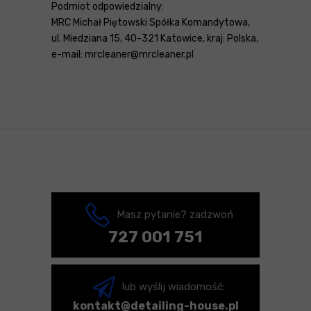
Podmiot odpowiedzialny:
MRC Michał Piętowski Spółka Komandytowa,
ul. Miedziana 15, 40-321 Katowice, kraj: Polska,
e-mail: mrcleaner@mrcleaner.pl
Masz pytanie? zadzwoń
727 001 751
lub wyślij wiadomość:
kontakt@detailing-house.pl