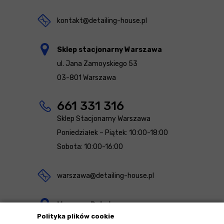
kontakt@detailing-house.pl
Sklep stacjonarny Warszawa
ul. Jana Zamoyskiego 53
03-801 Warszawa
661 331 316
Sklep Stacjonarny Warszawa
Poniedziałek – Piątek: 10:00-18:00
Sobota: 10:00-16:00
warszawa@detailing-house.pl
Magazyn Rekcin
Polityka plików cookie
Nomos Sp. z o.o. sp.k.