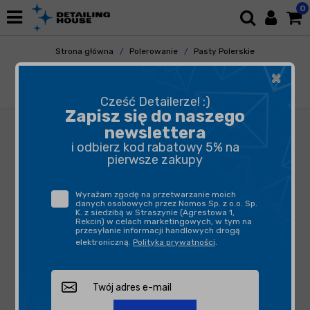
0
Strona główna
Polerowanie
Pasty Polerskie
Pasty Polishowe
×
CarPro Fixer 1step Nano Polish - 1 etapowa
pasta polerska 1L
Cześć Detailerze! :)
Zapisz się do naszego
newslettera
i odbierz kod rabatowy 5% na
pierwsze zakupy
Wyrażam zgodę na przetwarzanie moich
danych osobowych przez Nomos Sp. z o.o. Sp.
K. z siedzibą w Straszynie (Agrestowa 1,
Rekcin) w celach marketingowych, w tym na
przesyłanie informacji handlowych drogą
elektroniczną.
Polityka prywatności
.