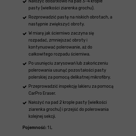
Nałożyć dodatkowo na pad 3-4 krople
pasty (wielkości ziarenka grochu).
Rozprowadzić pastę na niskich obrotach, a
następnie zwiększyć obroty.
W miarę jak ścierniwo zaczyna się
rozpadać, zmniejszać obroty i
kontynuować polerowanie, aż do
całkowitego rozpadu ścierniwa.
Po usunięciu zarysowań lub zakończeniu
polerowania usunąć pozostałości pasty
polerskiej za pomocą delikatnej mikrofibry.
Przeprowadzić inspekcję lakieru za pomocą
CarPro Eraser.
Nałożyć na pad 2 krople pasty (wielkości
ziarenka grochu) i przejść do polerowania
kolejnej sekcji.
Pojemność:
1 L