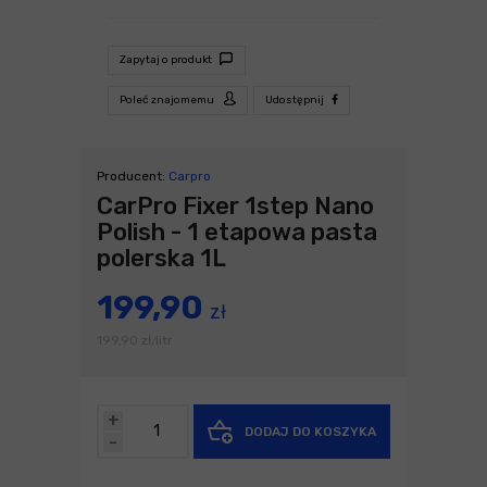
Zapytaj o produkt
Poleć znajomemu
Udostępnij
Producent:
Carpro
CarPro Fixer 1step Nano
Polish - 1 etapowa pasta
polerska 1L
199,90
zł
199,90
zł
litr
/
+
DODAJ DO KOSZYKA
-