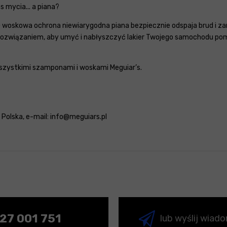
 mycia... a piana?
 woskowa ochrona niewiarygodna piana bezpiecznie odspaja brud i za
 rozwiązaniem, aby umyć i nabłyszczyć lakier Twojego samochodu p
szystkimi szamponami i woskami Meguiar’s.
: Polska, e-mail: info@meguiars.pl
27 001 751
lub wyślij wiad