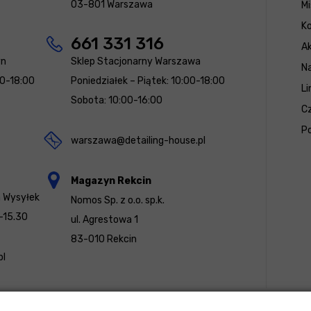
03-801 Warszawa
Mi
K
661 331 316
Ak
yn
Sklep Stacjonarny Warszawa
N
00-18:00
Poniedziałek – Piątek: 10:00-18:00
Li
Sobota: 10:00-16:00
Cz
Po
warszawa@detailing-house.pl
Magazyn Rekcin
a Wysyłek
Nomos Sp. z o.o. sp.k.
-15.30
ul. Agrestowa 1
83-010 Rekcin
pl