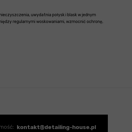
nieczyszczenia, uwydatnia połysk i blask w jednym
omiędzy regularnymi woskowaniami, wzmocnić ochronę,
kontakt@detailing-house.pl
omość: