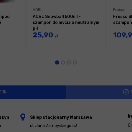
ADBL
Fresso
ampoo
ADBL Snowball 500ml -
Fresso S
2
szampon do mycia o neutralnym
szampon
pH
25,90
109,
zł
OOK
I
szyn
Sklep stacjonarny Warszawa
O 
5
ul. Jana Zamoyskiego 53