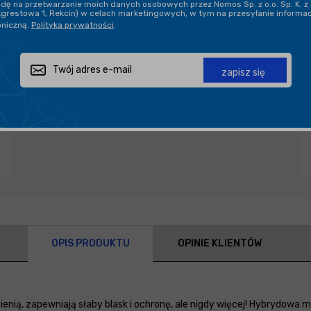
ę na przetwarzanie moich danych osobowych przez Nomos Sp. z o.o. Sp. K. z 
Agrestowa 1, Rekcin) w celach marketingowych, w tym na przesyłanie informa
oniczną.
Polityka prywatności
.
Zapytaj o produkt
Poleć znajomemu
Udostępnij
zapisz się
OPIS PRODUKTU
OPINIE KLIENTÓW
enią, zapewniają słaby blask i ochronę, ale nigdy więcej! Hybrydow