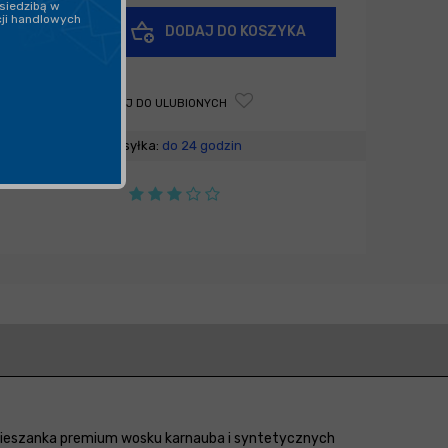
siedzibą w
cji handlowych
+
DODAJ DO KOSZYKA
-
DODAJ DO ULUBIONYCH
Wysyłka:
do 24 godzin
a mieszanka premium wosku karnauba i syntetycznych