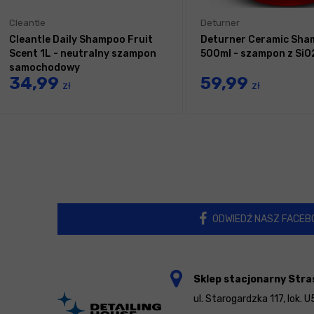
Cleantle
Deturner
Cleantle Daily Shampoo Fruit
Deturner Ceramic Sh
Scent 1L - neutralny szampon
500ml - szampon z SiO
samochodowy
34,99
59,99
zł
zł
ODWIEDŹ NASZ FACEB
Sklep stacjonarny Stra
ul. Starogardzka 117, lok. U