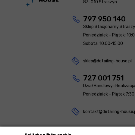
83-010 Straszyn
797 950 140
Sklep Stacjonarny Strasz
Poniedziałek – Piątek: 10:
Sobota: 10:00-15:00
sklep@detailing-house.pl
727 001 751
Dział Handlowy i Realizacj
Poniedziałek – Piątek 7:30
kontakt@detailing-house.
Polityka plików cookie