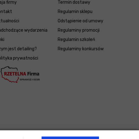
sja firmy
Termin dostawy
ontakt
Regulamin sklepu
tualności
Odstąpienie od umowy
adchodzące wydarzenia
Regulaminy promocji
nki
Regulamin szkoleń
ym jest detailing?
Regulaminy konkursów
lityka prywatności