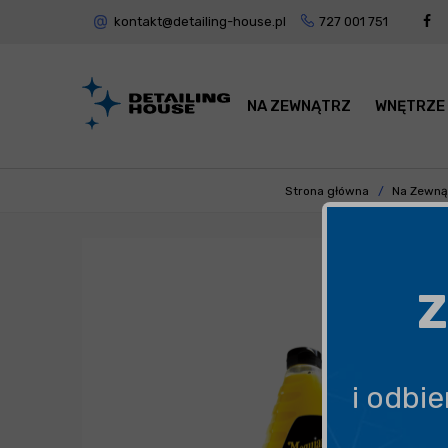
kontakt@detailing-house.pl
727 001 751
NA ZEWNĄTRZ
WNĘTRZE
Strona główna
Na Zewną
Z
i odbi