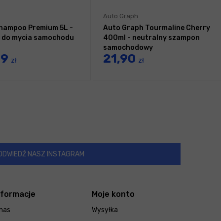
Auto Graph
hampoo Premium 5L -
Auto Graph Tourmaline Cherry
 do mycia samochodu
400ml - neutralny szampon
samochodowy
99
21,90
zł
zł
ODWIEDŹ NASZ INSTAGRAM
nformacje
Moje konto
nas
Wysyłka