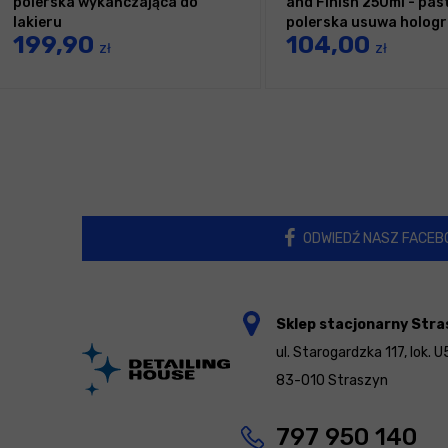
polerska wykańczająca do
and Finish 250ml - pas
lakieru
polerska usuwa holog
199,90
104,00
zł
zł
ODWIEDŹ NASZ FACEB
Sklep stacjonarny Stra
ul. Starogardzka 117, lok. U
83-010 Straszyn
797 950 140