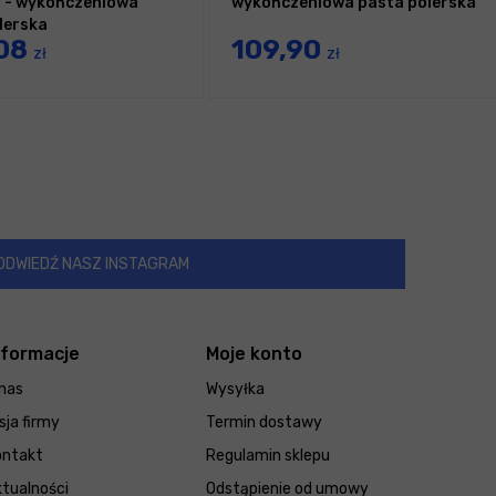
 - wykończeniowa
wykończeniowa pasta polerska
lerska
08
109,90
zł
zł
ODWIEDŹ NASZ INSTAGRAM
nformacje
Moje konto
nas
Wysyłka
sja firmy
Termin dostawy
ontakt
Regulamin sklepu
tualności
Odstąpienie od umowy