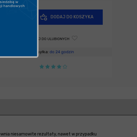
siedzibą w
cji handlowych
+
DODAJ DO KOSZYKA
-
DODAJ DO ULUBIONYCH
Wysyłka:
do 24 godzin
pewnia niesamowite rezultaty, nawet w przypadku