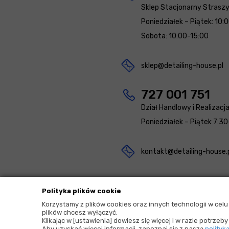
Sklep Stacjonarny Strasz
Poniedziałek – Piątek: 10:
Sobota: 10:00-15:00
sklep@detailing-house.pl
727 001 751
Dział Handlowy i Realizacj
Poniedziałek – Piątek 7:30
kontakt@detailing-house.
Polityka plików cookie
Korzystamy z plików cookies oraz innych technologii w cel
plików chcesz wyłączyć.
2026 © Copyrights by |
Detailing House
Klikając w [ustawienia] dowiesz się więcej i w razie potrze
Aby uzyskać więcej informacji, zapoznaj się z naszą
polityk