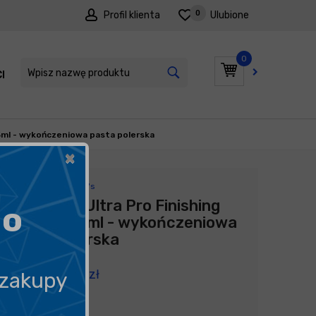
0
Profil klienta
Ulubione
0
I
PROMOCJE
45ml - wykończeniowa pasta polerska
×
Producent:
Meguiar's
Meguiar's Ultra Pro Finishing
go
Polish 945ml - wykończeniowa
pasta polerska
249,00
zł
 zakupy
263,49
zł
litr
/