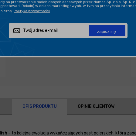
ę na przetwarzanie moich danych osobowych przez Nomos Sp. z o.o. Sp. K. z 
Agrestowa 1, Rekcin) w celach marketingowych, w tym na przesyłanie informa
oniczną.
Polityka prywatności
.
Zapytaj o produkt
Poleć znajomemu
Udostępnij
zapisz się
OPIS PRODUKTU
OPINIE KLIENTÓW
lish
– to kolejna ewolucja wykańczających past polerskich, która za