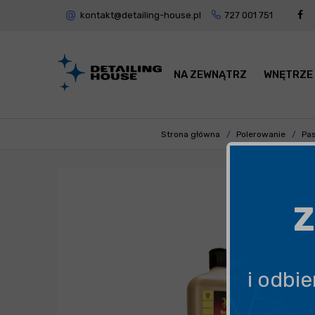
kontakt@detailing-house.pl
727 001 751
NA ZEWNĄTRZ
WNĘTRZE
Strona główna
Polerowanie
Pas
Z
i odbi