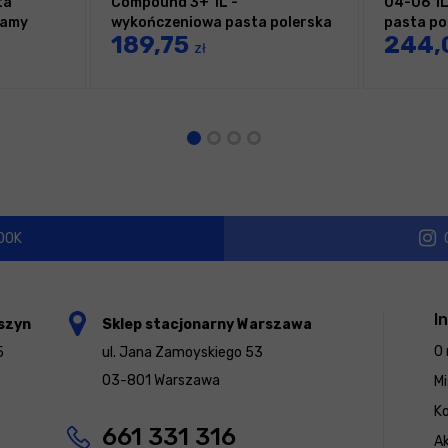
ta
Compound 3+ 1L -
04-06 1L
ramy
wykończeniowa pasta polerska
pasta po
189,75
244,
bez silikonu
zł
OOK
I
szyn
Sklep stacjonarny Warszawa
O 
5
ul. Jana Zamoyskiego 53
03-801 Warszawa
Mi
K
661 331 316
Ak