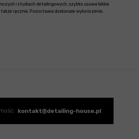
iczych i studiach detailingowych, szybko usuwa lekkie
 a także ręcznie. Pozostawia doskonałe wykończenie,
kontakt@detailing-house.pl
omość: