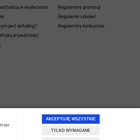
adchodzące wydarzenia
Regulaminy promocji
nki
Regulamin szkoleń
ym jest detailing?
Regulaminy konkursów
lityka prywatności
AKCEPTUJĘ WSZYSTKIE
dzaje
TYLKO WYMAGANE
Projekt i oprogramowanie sklepu:
ebexo