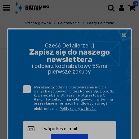
0
Strona główna
Polerowanie
Pasty Polerskie
Pasty Finishowe
×
OPT Optimum Hyper Polish Sprayable 503ml -
uniwersalna pasta polerska w sprayu
Cześć Detailerze! :)
Zapisz się do naszego
newslettera
i odbierz kod rabatowy 5% na
pierwsze zakupy
Wyrażam zgodę na przetwarzanie moich
danych osobowych przez Nomos Sp. z o.o. Sp.
K. z siedzibą w Straszynie (Agrestowa 1,
Rekcin) w celach marketingowych, w tym na
przesyłanie informacji handlowych drogą
elektroniczną.
Polityka prywatności
.