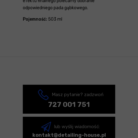
efektu finalnego polecamy dobranie
odpowiedniego pada gąbkowego.
Pojemność:
503 ml
Masz pytanie? zadzwoń
727 001 751
lub wyślij wiadomość:
kontakt@detailing-house.pl