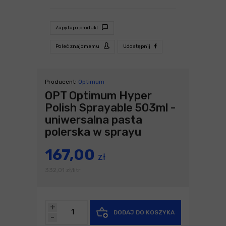
Zapytaj o produkt
Poleć znajomemu
Udostępnij
Producent:
Optimum
OPT Optimum Hyper
Polish Sprayable 503ml -
uniwersalna pasta
polerska w sprayu
167,00
zł
332,01
zł
litr
/
+
DODAJ DO KOSZYKA
-