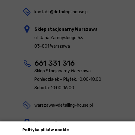
kontakt@detailing-house.pl
Sklep stacjonarny Warszawa
ul. Jana Zamoyskiego 53
03-801 Warszawa
661 331 316
Sklep Stacjonarny Warszawa
Poniedziałek – Piątek: 10:00-18:00
Sobota: 10:00-16:00
warszawa@detailing-house.pl
Magazyn Rekcin
Polityka plików cookie
Nomos Sp. z o.o. sp.k.