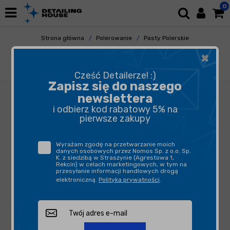
0
Strona główna
Polerowanie
Pasty Polerskie
Pasty Cuttingowe
×
Menzerna Super Heavy Cut Compound S300
1L
Cześć Detailerze! :)
Zapisz się do naszego
newslettera
i odbierz kod rabatowy 5% na
pierwsze zakupy
Wyrażam zgodę na przetwarzanie moich
danych osobowych przez Nomos Sp. z o.o. Sp.
K. z siedzibą w Straszynie (Agrestowa 1,
Rekcin) w celach marketingowych, w tym na
przesyłanie informacji handlowych drogą
elektroniczną.
Polityka prywatności
.