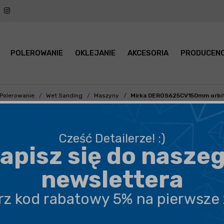
POLEROWANIE
OKLEJANIE
AKCESORIA
PRODUCENC
Polerowanie
Wet Sanding
Maszyny
Mirka DEROS625CV150mm orbit
Cześć Detailerze! :)
apisz się do nasze
BEZPIECZNA WYSYŁKA
newslettera
DARMOWA DOSTAWA OD 199,90 ZŁ
erz kod rabatowy 5% na pierwsze
PROFESJONALNE DORADZTWO