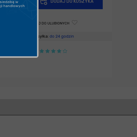
DODAJ DO KOSZYKA
siedzibą w
-
cji handlowych
DODAJ DO ULUBIONYCH
Wysyłka:
do 24 godzin