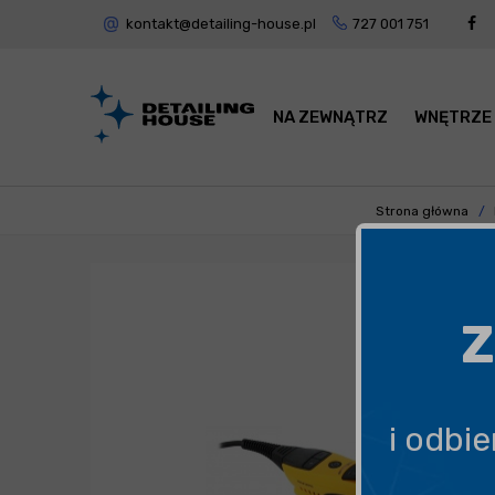
kontakt@detailing-house.pl
727 001 751
NA ZEWNĄTRZ
WNĘTRZE
Strona główna
Z
i odbi