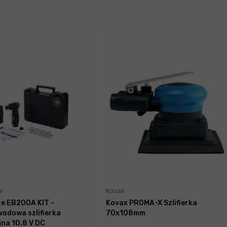
e
Kovax
e EB200A KIT -
Kovax PROMA-X Szlifierka
odowa szlifierka
70x108mm
jna 10.8 V DC