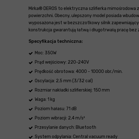
Mirka® DEROS to elektryczna szlifierka mimośrodowa z 
powierzchni. Obecny, ulepszony model posiada wbudowany
wyposażona jest w bezszczotkowy silnik zapewniający s
konstrukcja gwarantują łatwą i długotrwałą pracę bez
Specyfikacja techniczna:
Moc: 350W
Prąd wejściowy: 220-240V
Prędkość obrotowa: 4000 - 10000 obr./min.
Oscylacja: 2,5 mm (3/32 cal)
Rozmiar nakładki szlifierskiej: 150 mm
Waga: 1 kg
Poziom hałasu: 71 dB
Poziom wibracji: 2,4 m/s²
Przesylanie danych: Bluetooth
System odpylania: Central vacuum ready