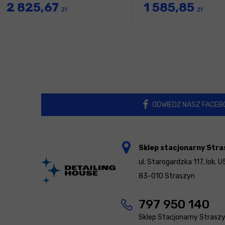
2 825,67
1 585,85
zł
zł
ODWIEDŹ NASZ FACEB
Sklep stacjonarny Stra
ul. Starogardzka 117, lok. U
83-010 Straszyn
797 950 140
Sklep Stacjonarny Strasz