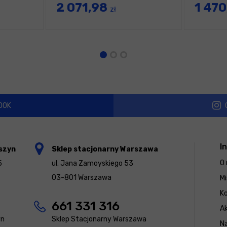
2 071,98
1 47
zł
OOK
I
szyn
Sklep stacjonarny Warszawa
O 
5
ul. Jana Zamoyskiego 53
03-801 Warszawa
Mi
K
661 331 316
Ak
yn
Sklep Stacjonarny Warszawa
N