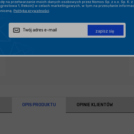
ę na przetwarzanie moich danych osobowych przez Nomos Sp. z o.o. Sp. K. z 
Agrestowa 1, Rekcin) w celach marketingowych, w tym na przesyłanie informa
oniczną.
Polityka prywatności
.
Zapytaj o produkt
Poleć znajomemu
Udostępnij
zapisz się
OPIS PRODUKTU
OPINIE KLIENTÓW