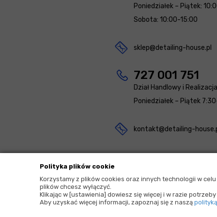
Poniedziałek – Piątek: 10:
Sobota: 10:00-15:00
sklep@detailing-house.pl
727 001 751
Dział Handlowy i Realizacj
Poniedziałek – Piątek 7:30
kontakt@detailing-house.
Polityka plików cookie
Korzystamy z plików cookies oraz innych technologii w cel
plików chcesz wyłączyć.
2026 © Copyrights by |
Detailing House
Klikając w [ustawienia] dowiesz się więcej i w razie potrze
Aby uzyskać więcej informacji, zapoznaj się z naszą
polityk