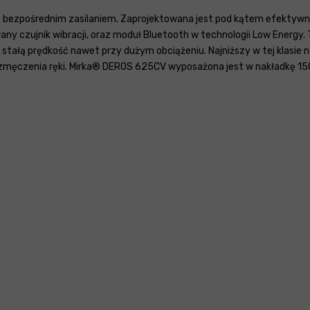
bezpośrednim zasilaniem. Zaprojektowana jest pod kątem efektywnej i
 czujnik wibracji, oraz moduł Bluetooth w technologii Low Energy. Ta
tałą prędkość nawet przy dużym obciążeniu. Najniższy w tej klasie n
 zmęczenia ręki. Mirka® DEROS 625CV wyposażona jest w nakładkę 150