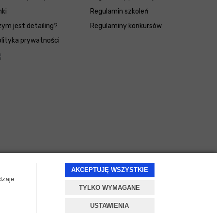
nki
Regulamin szkoleń
ym jest detailing?
Regulaminy konkursów
lityka prywatności
AKCEPTUJĘ WSZYSTKIE
dzaje
TYLKO WYMAGANE
Projekt i oprogramowanie sklepu:
ebexo
USTAWIENIA