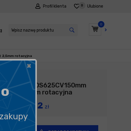
0
Profil klienta
Ulubione
0
I
PROMOCJE
 2,5mm rotacyjna
×
Producent:
Mirka
Mirka DEROS625CV150mm
go
orbit 2,5mm rotacyjna
3 484,82
zł
 zakupy
+