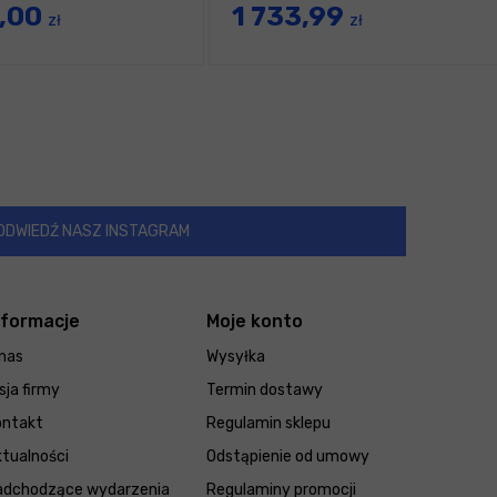
0,00
1 733,99
zł
zł
ODWIEDŹ NASZ INSTAGRAM
nformacje
Moje konto
nas
Wysyłka
sja firmy
Termin dostawy
ontakt
Regulamin sklepu
tualności
Odstąpienie od umowy
adchodzące wydarzenia
Regulaminy promocji