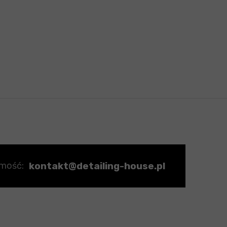
kontakt@detailing-house.pl
omość: