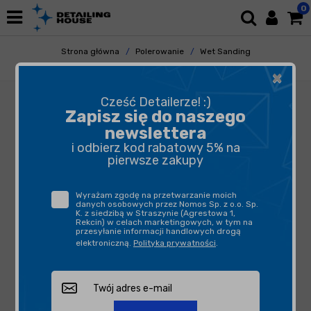
0
Strona główna
Polerowanie
Wet Sanding
Maszyny
Rupes LD 30
×
Cześć Detailerze! :)
Zapisz się do naszego
newslettera
i odbierz kod rabatowy 5% na
pierwsze zakupy
Wyrażam zgodę na przetwarzanie moich
danych osobowych przez Nomos Sp. z o.o. Sp.
K. z siedzibą w Straszynie (Agrestowa 1,
Rekcin) w celach marketingowych, w tym na
przesyłanie informacji handlowych drogą
elektroniczną.
Polityka prywatności
.