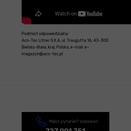
Podmiot odpowiedzialny:
Aco-Tec Litner S.K.A, ul. Traugutta 16, 43-300
Bielsko-Biała, kraj: Polska, e-mail: e-
magazyn@aco-tec.pl
Masz pytanie? zadzwoń
727 001 751