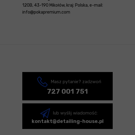
120B, 43-190 Mikołów, kraj: Polska, e-mail:
info@pokapremium.com
Masz pytanie? zadzwoń
727 001 751
lub wyślij wiadomość:
kontakt@detailing-house.pl