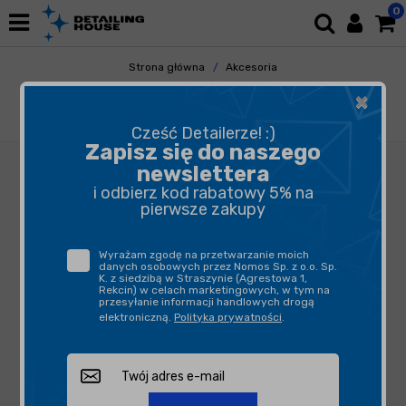
0
Strona główna
Akcesoria
Pozostałe Akcesoria
Torby i Organizery
×
Poka Premium - wieszak na butelki i
opryskiwacze 40cm
Cześć Detailerze! :)
Zapisz się do naszego
newslettera
i odbierz kod rabatowy 5% na
pierwsze zakupy
Wyrażam zgodę na przetwarzanie moich
danych osobowych przez Nomos Sp. z o.o. Sp.
K. z siedzibą w Straszynie (Agrestowa 1,
Rekcin) w celach marketingowych, w tym na
przesyłanie informacji handlowych drogą
elektroniczną.
Polityka prywatności
.