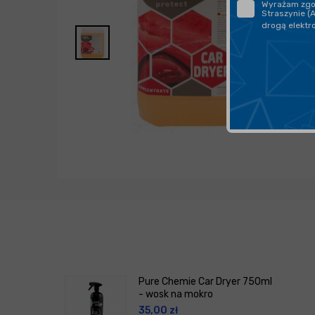
Wyrażam zgod
Straszynie (
drogą elektr
Pure Chemie Car Dryer 750ml
- wosk na mokro
35,00
zł