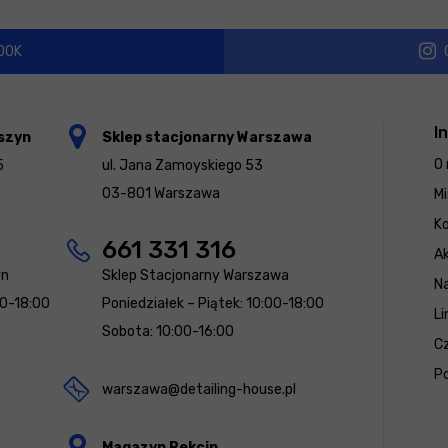
OOK
I
szyn
Sklep stacjonarny Warszawa
O 
5
ul. Jana Zamoyskiego 53
03-801 Warszawa
Mi
K
661 331 316
Ak
yn
Sklep Stacjonarny Warszawa
N
00-18:00
Poniedziałek – Piątek: 10:00-18:00
Li
Sobota: 10:00-16:00
Cz
Po
warszawa@detailing-house.pl
Magazyn Rekcin