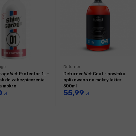
age
Deturner
rage Wet Protector 1L -
Deturner Wet Coat - powłoka
k do zabezpieczenia
aplikowana na mokry lakier
na mokro
500ml
0
55,99
zł
zł