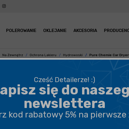
POLEROWANIE
OKLEJANIE
AKCESORIA
PRODUCENC
Na Zewnątrz
Ochrona Lakieru
Hydrowoski
Pure Chemie Car Drye
Cześć Detailerze! :)
apisz się do nasze
BEZPIECZNA WYSYŁKA
newslettera
DARMOWA DOSTAWA OD 199,90 ZŁ
erz kod rabatowy 5% na pierwsze
PROFESJONALNE DORADZTWO