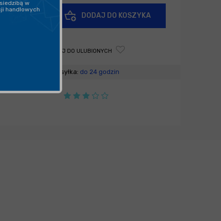
siedzibą w
cji handlowych
+
DODAJ DO KOSZYKA
-
DODAJ DO ULUBIONYCH
Wysyłka:
do 24 godzin