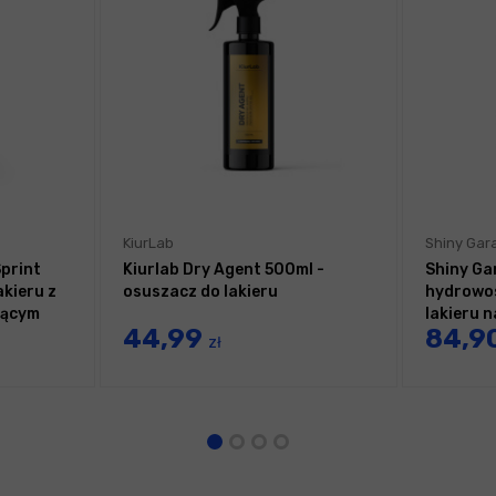
KiurLab
Shiny Gar
print
Kiurlab Dry Agent 500ml -
Shiny Ga
akieru z
osuszacz do lakieru
hydrowos
jącym
lakieru 
44,99
84,9
zł