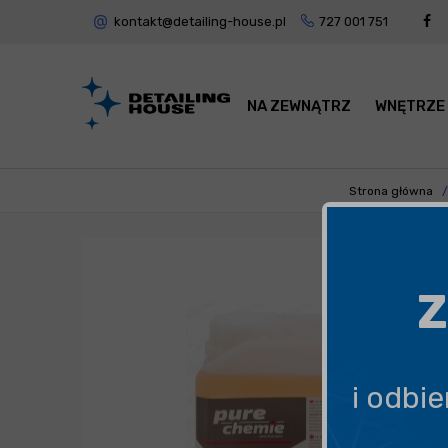
kontakt@detailing-house.pl
727 001 751
NA ZEWNĄTRZ
WNĘTRZE
Strona główna
Z
i odbi