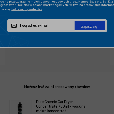
ę na przetwarzanie moich danych osobowych przez Nomos Sp. z o.o. Sp. K. z 
Agrestowa 1, Rekcin) w celach marketingowych, w tym na przesyłanie informa
oniczną.
Polityka prywatności
.
Zapytaj o produkt
Poleć znajomemu
Udostępnij
zapisz się
Możesz być zainteresowany również:
Pure Chemie Car Dryer
Concentrate 750ml - wosk na
mokro koncentrat