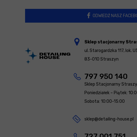
ODWIEDŹ NASZ FACEB
Sklep stacjonarny Stra
ul. Starogardzka 117, lok. U
83-010 Straszyn
797 950 140
Sklep Stacjonarny Strasz
Poniedziałek – Piątek: 10:
Sobota: 10:00-15:00
sklep@detailing-house.pl
727 001 751