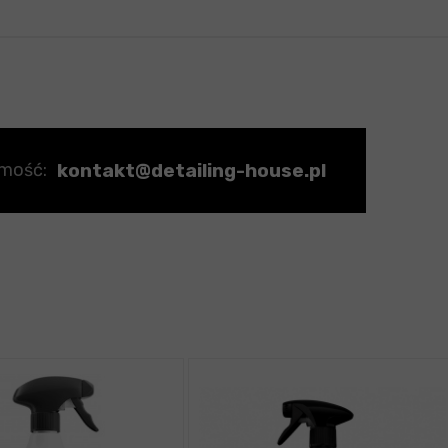
kontakt@detailing-house.pl
omość: