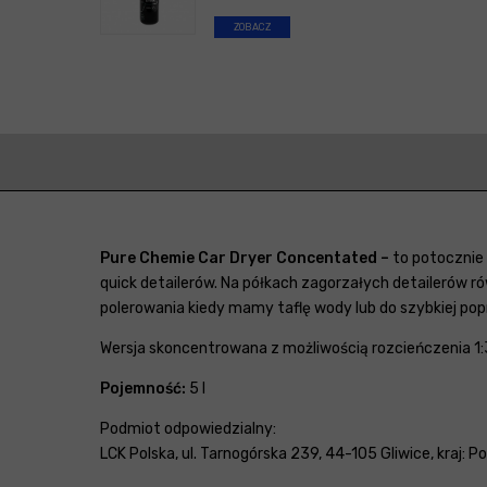
ZOBACZ
Pure Chemie Car Dryer Concentated –
to potocznie
quick detailerów. Na półkach zagorzałych detailerów 
polerowania kiedy mamy taflę wody lub do szybkiej p
Wersja skoncentrowana z możliwością rozcieńczenia 1:
Pojemność:
5 l
Podmiot odpowiedzialny:
LCK Polska, ul. Tarnogórska 239, 44-105 Gliwice, kraj: 