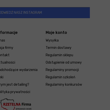
ODWIEDŹ NASZ INSTAGRAM
nformacje
Moje konto
nas
Wysyłka
sja firmy
Termin dostawy
ontakt
Regulamin sklepu
tualności
Odstąpienie od umowy
adchodzące wydarzenia
Regulaminy promocji
nki
Regulamin szkoleń
ym jest detailing?
Regulaminy konkursów
lityka prywatności