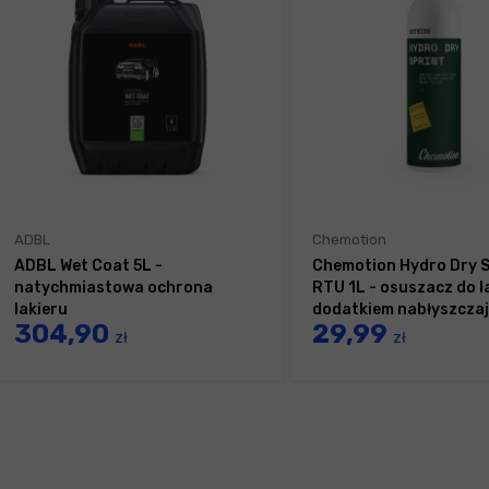
ADBL
Chemotion
ADBL Wet Coat 5L -
Chemotion Hydro Dry S
natychmiastowa ochrona
RTU 1L - osuszacz do l
lakieru
dodatkiem nabłyszcza
304,90
29,99
zł
zł