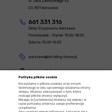
ul. Jana Zamoyskiego 53
03-801 Warszawa
661 331 316
Sklep Stacjonarny Warszawa
Poniedziałek – Piątek: 10:00-18:00
Sobota: 10:00-16:00
warszawa@detailing-house.pl
Magazyn Rekcin
Polityka plików cookie
Nomos Sp. z o.o. sp.k.
Korzystamy z plików cookies oraz innych
ul. Agrestowa 1
technologii w celu sprawnego działania strony
sklepu. Możesz zdecydować o tym, które
83-010 Rekcin
rodzaje plików chcesz wyłączyć.
Klikając w [ustawienia] dowiesz się więcej i w
razie potrzeby zmienisz swoje preferencje
urządzenia.
Aby uzyskać więcej informacji, zapoznaj się z