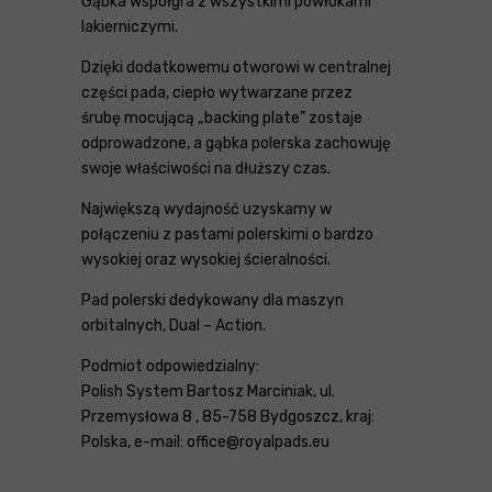
Gąbka współgra z wszystkimi powłokami
lakierniczymi.
Dzięki dodatkowemu otworowi w centralnej
części pada, ciepło wytwarzane przez
śrubę mocującą „backing plate” zostaje
odprowadzone, a gąbka polerska zachowuję
swoje właściwości na dłuższy czas.
Największą wydajność uzyskamy w
połączeniu z pastami polerskimi o bardzo
wysokiej oraz wysokiej ścieralności.
Pad polerski dedykowany dla maszyn
orbitalnych, Dual – Action.
Podmiot odpowiedzialny:
Polish System Bartosz Marciniak, ul.
Przemysłowa 8 , 85-758 Bydgoszcz, kraj:
Polska, e-mail: office@royalpads.eu