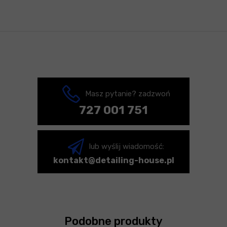
Masz pytanie? zadzwoń
727 001 751
lub wyślij wiadomość:
kontakt@detailing-house.pl
Podobne produkty