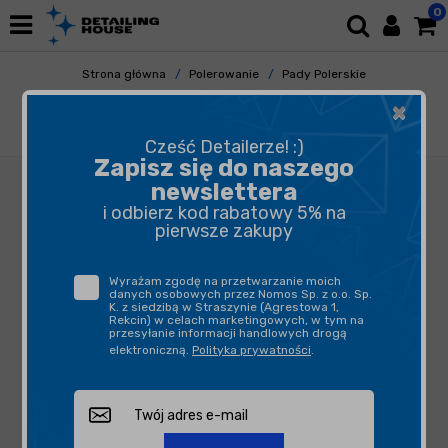
0
Strona główna
Polerowanie
Pady Polerskie
Gąbki Polerskie
×
Royal Pads THIN Heavy Cut Pad 150mm - Pad
Polerski Niebieski
Cześć Detailerze! :)
Zapisz się do naszego
newslettera
i odbierz kod rabatowy 5% na
pierwsze zakupy
Wyrażam zgodę na przetwarzanie moich
danych osobowych przez Nomos Sp. z o.o. Sp.
K. z siedzibą w Straszynie (Agrestowa 1,
Rekcin) w celach marketingowych, w tym na
przesyłanie informacji handlowych drogą
elektroniczną.
Polityka prywatności
.