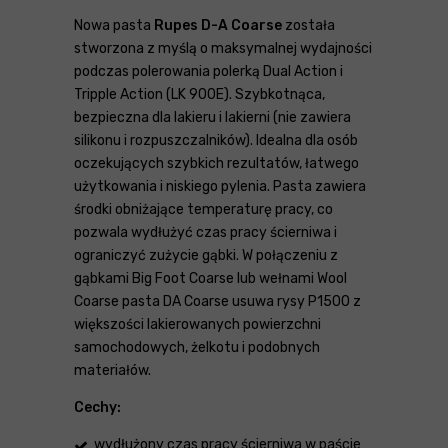
Nowa pasta
Rupes D-A Coarse
została
stworzona z myślą o maksymalnej wydajności
podczas polerowania polerką Dual Action i
Tripple Action (LK 900E). Szybkotnąca,
bezpieczna dla lakieru i lakierni (nie zawiera
silikonu i rozpuszczalników). Idealna dla osób
oczekujących szybkich rezultatów, łatwego
użytkowania i niskiego pylenia. Pasta zawiera
środki obniżające temperaturę pracy, co
pozwala wydłużyć czas pracy ścierniwa i
ograniczyć zużycie gąbki. W połączeniu z
gąbkami Big Foot Coarse lub wełnami Wool
Coarse pasta DA Coarse usuwa rysy P1500 z
większości lakierowanych powierzchni
samochodowych, żelkotu i podobnych
materiałów.
Cechy:
wydłużony czas pracy ścierniwa w paście