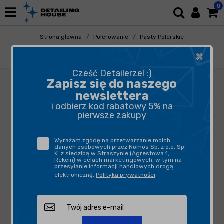
0
Strona główna
Polerowanie
Pasty Polerskie
Pasty Cuttingowe
×
Rupes DA Coarse 250ml - pasta polerska
Cześć Detailerze! :)
Zapisz się do naszego
newslettera
i odbierz kod rabatowy 5% na
pierwsze zakupy
Wyrażam zgodę na przetwarzanie moich
danych osobowych przez Nomos Sp. z o.o. Sp.
K. z siedzibą w Straszynie (Agrestowa 1,
Rekcin) w celach marketingowych, w tym na
przesyłanie informacji handlowych drogą
elektroniczną.
Polityka prywatności
.