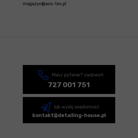
magazyn@aco-tec.pl
Masz pytanie? zadzwoń
727 001 751
lub wyślij wiadomość:
kontakt@detailing-house.pl