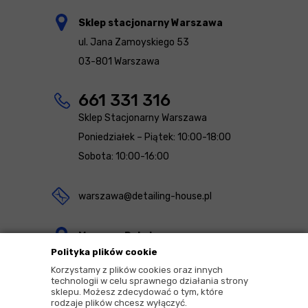
Sklep stacjonarny Warszawa
ul. Jana Zamoyskiego 53
03-801 Warszawa
661 331 316
Sklep Stacjonarny Warszawa
Poniedziałek – Piątek: 10:00-18:00
Sobota: 10:00-16:00
warszawa@detailing-house.pl
Magazyn Rekcin
Polityka plików cookie
Nomos Sp. z o.o. sp.k.
Korzystamy z plików cookies oraz innych
ul. Agrestowa 1
technologii w celu sprawnego działania strony
sklepu. Możesz zdecydować o tym, które
83-010 Rekcin
rodzaje plików chcesz wyłączyć.