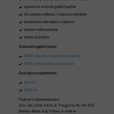
ogranicza zużycie gąbki/padów
nie zawiera silikonu i rozpuszczalników
bezpieczna dla lakieru i lakierni
bardzo niskie pylenie
łatwo ścieralna
Zalecane gąbki/pady:
RUPES Big Foot Coarse (niebieska)
RUPES Wool Coarse (niebieska)
Dostępna pojemność:
250 ml
1000 ml
Podmiot odpowiedzialny:
Aco-Tec Litner S.K.A, ul. Traugutta 16, 43-300
Bielsko-Biała, kraj: Polska, e-mail: e-