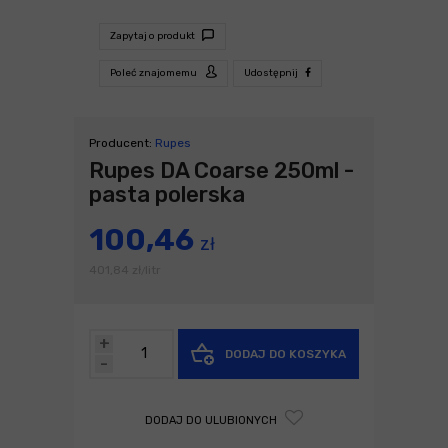
Zapytaj o produkt
Poleć znajomemu
Udostępnij
Producent:
Rupes
Rupes DA Coarse 250ml -
pasta polerska
100,46
zł
401,84
zł
litr
/
+
DODAJ DO KOSZYKA
-
DODAJ DO ULUBIONYCH