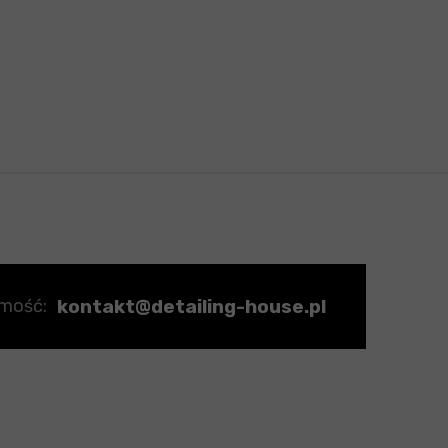
kontakt@detailing-house.pl
omość: