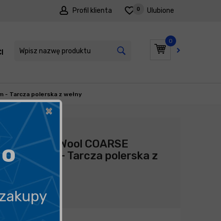
0
Profil klienta
Ulubione
0
I
PROMOCJE
- Tarcza polerska z wełny
×
Producent:
Rupes
Rupes DA Wool COARSE
go
30/45mm - Tarcza polerska z
wełny
47,95
zł
 zakupy