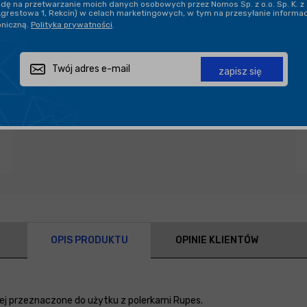
ę na przetwarzanie moich danych osobowych przez Nomos Sp. z o.o. Sp. K. z 
Agrestowa 1, Rekcin) w celach marketingowych, w tym na przesyłanie informa
oniczną.
Polityka prywatności
.
Zapytaj o produkt
Poleć znajomemu
Udostępnij
zapisz się
OPIS PRODUKTU
OPINIE KLIENTÓW
zej przeznaczone do użytku z polerkami Rupes.