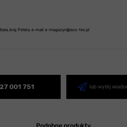
Biała, kraj: Polska, e-mail: e-magazyn@aco-tec.pl
27 001 751
lub wyślij wiad
Podobne produkty