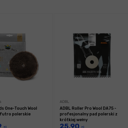
s
ADBL
ds One-Touch Wool
ADBL Roller Pro Wool DA75 -
futro polerskie
profesjonalny pad polerski z
krótkiej wełny
9
25,90
zł
zł