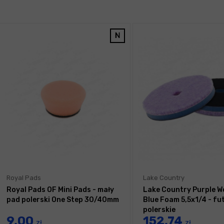
Royal Pads
Lake Country
Royal Pads OF Mini Pads - mały
Lake Country Purple W
pad polerski One Step 30/40mm
Blue Foam 5,5x1/4 - fu
polerskie
9,00
152,74
zł
zł