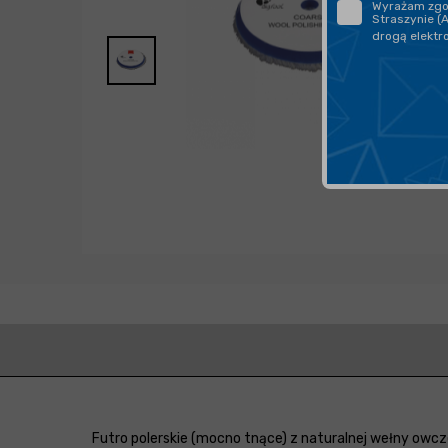
Wyrażam zgod
Straszynie (
drogą elektr
Futro polerskie (mocno tnące) z naturalnej wełny owc