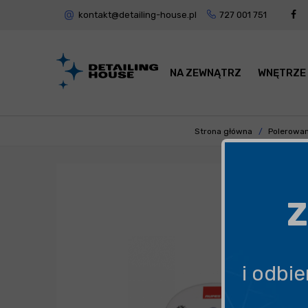
kontakt@detailing-house.pl
727 001 751
NA ZEWNĄTRZ
WNĘTRZE
Strona główna
Polerowan
Z
i odbi