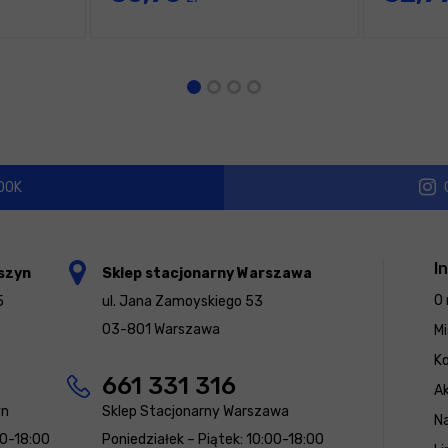
OOK
I
szyn
Sklep stacjonarny Warszawa
O 
5
ul. Jana Zamoyskiego 53
03-801 Warszawa
Mi
K
661 331 316
Ak
yn
Sklep Stacjonarny Warszawa
N
00-18:00
Poniedziałek – Piątek: 10:00-18:00