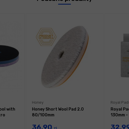
Honey
Royal Pad
ool with
Honey Short Wool Pad 2.0
Royal Pa
tro
80/100mm
130mm - 
36,90
32,9
zł