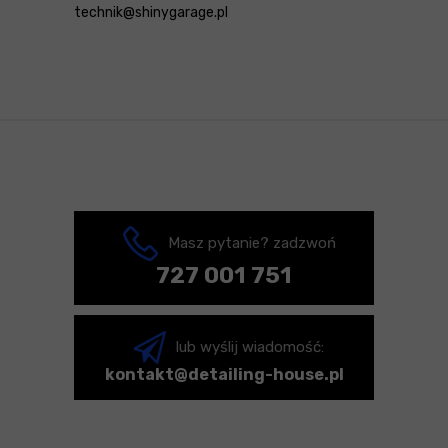
technik@shinygarage.pl
Masz pytanie? zadzwoń
727 001 751
lub wyślij wiadomość:
kontakt@detailing-house.pl