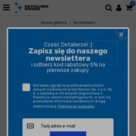
0
Strona główna
Na Zewnątrz
Mycie i Osuszanie
Szampony
×
Shiny Garage Base Shampoo 500ml -szampon
neutralny
Cześć Detailerze! :)
Zapisz się do naszego
newslettera
i odbierz kod rabatowy 5% na
pierwsze zakupy
Wyrażam zgodę na przetwarzanie moich
danych osobowych przez Nomos Sp. z o.o. Sp.
K. z siedzibą w Straszynie (Agrestowa 1,
Rekcin) w celach marketingowych, w tym na
przesyłanie informacji handlowych drogą
elektroniczną.
Polityka prywatności
.