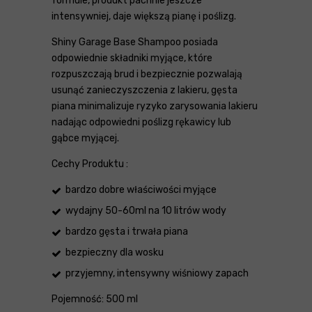
formule, produkt pachnie jeszcze
intensywniej, daje większą pianę i poślizg.
Shiny Garage Base Shampoo posiada
odpowiednie składniki myjące, które
rozpuszczają brud i bezpiecznie pozwalają
usunąć zanieczyszczenia z lakieru, gęsta
piana minimalizuje ryzyko zarysowania lakieru
nadając odpowiedni poślizg rękawicy lub
gąbce myjącej.
Cechy Produktu :
bardzo dobre właściwości myjące
wydajny 50-60ml na 10 litrów wody
bardzo gęsta i trwała piana
bezpieczny dla wosku
przyjemny, intensywny wiśniowy zapach
Pojemność: 500 ml