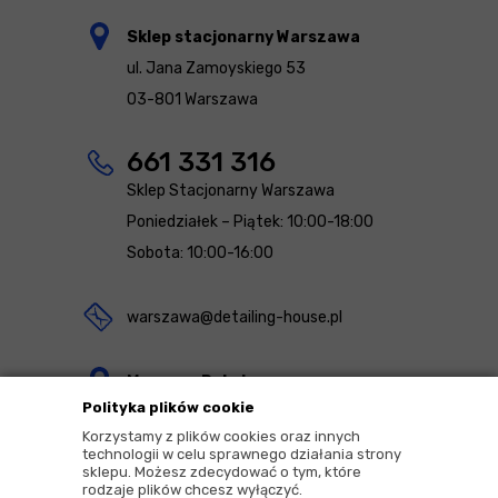
Sklep stacjonarny Warszawa
ul. Jana Zamoyskiego 53
03-801 Warszawa
661 331 316
Sklep Stacjonarny Warszawa
Poniedziałek – Piątek: 10:00-18:00
Sobota: 10:00-16:00
warszawa@detailing-house.pl
Magazyn Rekcin
Polityka plików cookie
Nomos Sp. z o.o. sp.k.
Korzystamy z plików cookies oraz innych
ul. Agrestowa 1
technologii w celu sprawnego działania strony
sklepu. Możesz zdecydować o tym, które
83-010 Rekcin
rodzaje plików chcesz wyłączyć.