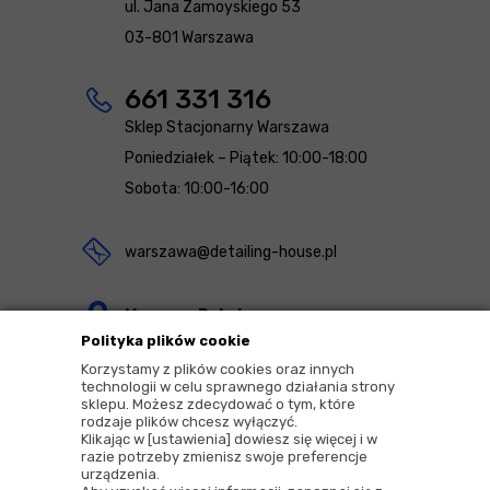
ul. Jana Zamoyskiego 53
03-801 Warszawa
661 331 316
Sklep Stacjonarny Warszawa
Poniedziałek – Piątek: 10:00-18:00
Sobota: 10:00-16:00
warszawa@detailing-house.pl
Magazyn Rekcin
Polityka plików cookie
Nomos Sp. z o.o. sp.k.
Korzystamy z plików cookies oraz innych
ul. Agrestowa 1
technologii w celu sprawnego działania strony
sklepu. Możesz zdecydować o tym, które
83-010 Rekcin
rodzaje plików chcesz wyłączyć.
Klikając w [ustawienia] dowiesz się więcej i w
razie potrzeby zmienisz swoje preferencje
urządzenia.