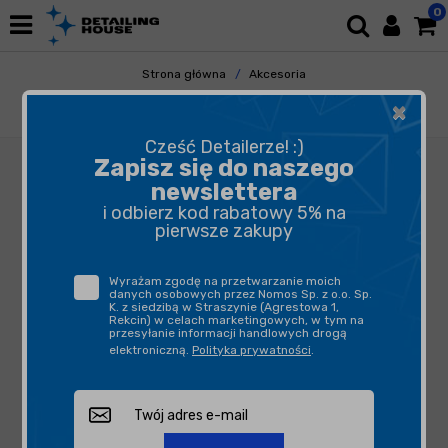
0
Strona główna
Akcesoria
Pozostałe Akcesoria
Gadżety
×
Shiny Garage Monster T-Shirt L
Cześć Detailerze! :)
Zapisz się do naszego
newslettera
i odbierz kod rabatowy 5% na
pierwsze zakupy
Wyrażam zgodę na przetwarzanie moich
danych osobowych przez Nomos Sp. z o.o. Sp.
K. z siedzibą w Straszynie (Agrestowa 1,
Rekcin) w celach marketingowych, w tym na
przesyłanie informacji handlowych drogą
elektroniczną.
Polityka prywatności
.