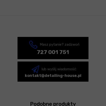
Masz pytanie? zadzwoń
727 001 751
lub wyślij wiadomość:
kontakt@detailing-house.pl
Podobne produkty