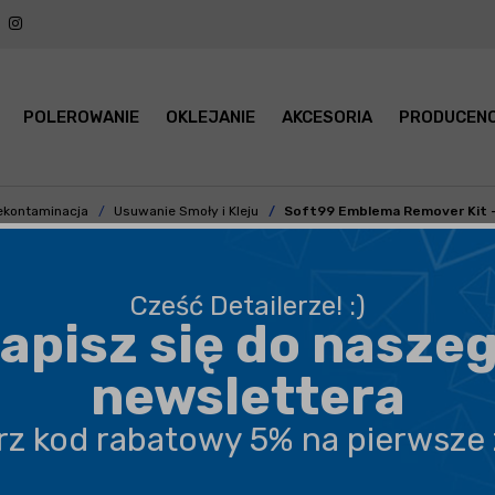
POLEROWANIE
OKLEJANIE
AKCESORIA
PRODUCENC
ekontaminacja
Usuwanie Smoły i Kleju
Soft99 Emblema Remover Kit 
Cześć Detailerze! :)
apisz się do nasze
BEZPIECZNA WYSYŁKA
newslettera
DARMOWA DOSTAWA OD 199,90 ZŁ
erz kod rabatowy 5% na pierwsze
PROFESJONALNE DORADZTWO