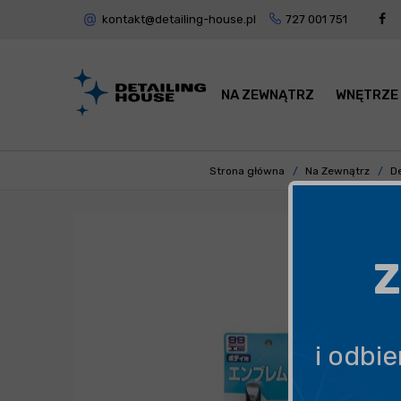
kontakt@detailing-house.pl
727 001 751
NA ZEWNĄTRZ
WNĘTRZE
Strona główna
Na Zewnątrz
D
Z
i odbi