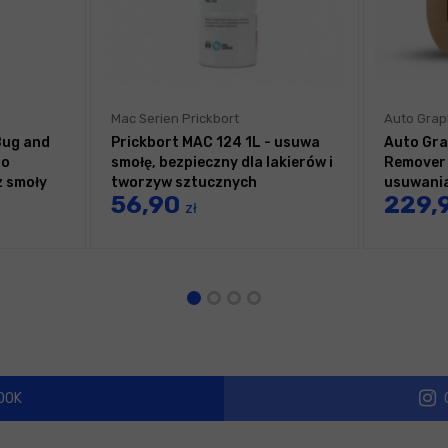
Mac Serien Prickbort
Auto Grap
Bug and
Prickbort MAC 124 1L - usuwa
Auto Gra
do
smołę, bezpieczny dla lakierów i
Remover 
 smoły
tworzyw sztucznych
usuwania
56,90
229,
zł
OOK