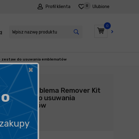
0
Profil klienta
Ulubione
0
I
PROMOCJE
- zestaw do usuwania emblematów
×
Producent:
Soft99
Soft99 Emblema Remover Kit
go
- zestaw do usuwania
emblematów
69,99
zł
 zakupy