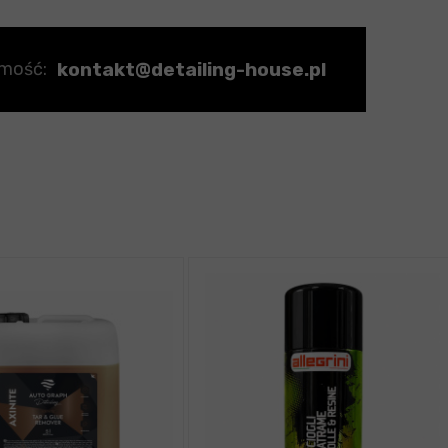
kontakt@detailing-house.pl
omość: