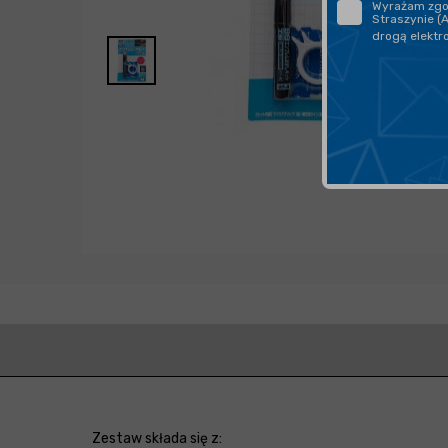
Wyrażam zgod
Straszynie (
drogą elektr
Zestaw składa się z: