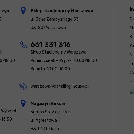
I
szyn
Sklep stacjonarny Warszawa
O 
5
ul. Jana Zamoyskiego 53
03-801 Warszawa
Mi
K
661 331 316
Ak
yn
Sklep Stacjonarny Warszawa
N
00-18:00
Poniedziałek – Piątek: 10:00-18:00
Li
Sobota: 10:00-16:00
Cz
Po
warszawa@detailing-house.pl
Magazyn Rekcin
a Wysyłek
Nomos Sp. z o.o. sp.k.
-15.30
ul. Agrestowa 1
83-010 Rekcin