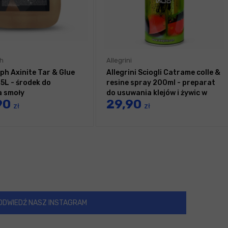
h
Allegrini
ph Axinite Tar & Glue
Allegrini Sciogli Catrame colle &
5L - środek do
resine spray 200ml - preparat
 smoły
do usuwania klejów i żywic w
90
29,90
sprayu
zł
zł
ODWIEDŹ NASZ INSTAGRAM