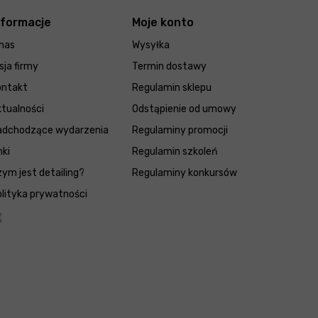
nformacje
Moje konto
nas
Wysyłka
sja firmy
Termin dostawy
ontakt
Regulamin sklepu
tualności
Odstąpienie od umowy
adchodzące wydarzenia
Regulaminy promocji
nki
Regulamin szkoleń
ym jest detailing?
Regulaminy konkursów
lityka prywatności