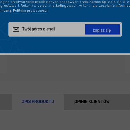
ę na przetwarzanie moich danych osobowych przez Nomos Sp. z o.o. Sp. K. z 
Agrestowa 1, Rekcin) w celach marketingowych, w tym na przesyłanie informa
oniczną.
Polityka prywatności
.
Zapytaj o produkt
Poleć znajomemu
Udostępnij
zapisz się
OPIS PRODUKTU
OPINIE KLIENTÓW