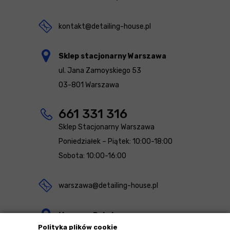
kontakt@detailing-house.pl
Sklep stacjonarny Warszawa
ul. Jana Zamoyskiego 53
03-801 Warszawa
661 331 316
Sklep Stacjonarny Warszawa
Poniedziałek – Piątek: 10:00-18:00
Sobota: 10:00-16:00
warszawa@detailing-house.pl
Magazyn Rekcin
Polityka plików cookie
Nomos Sp. z o.o. sp.k.