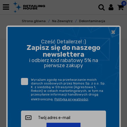
0
Strona główna
Na Zewnątrz
Dekontaminacja
Glinki i Lubrykanty
×
Soft99 Smooth Egg Clay Bar - glinka 2 szt.
Cześć Detailerze! :)
Zapisz się do naszego
newslettera
i odbierz kod rabatowy 5% na
pierwsze zakupy
Wyrażam zgodę na przetwarzanie moich
danych osobowych przez Nomos Sp. z o.o. Sp.
K. z siedzibą w Straszynie (Agrestowa 1,
Rekcin) w celach marketingowych, w tym na
przesyłanie informacji handlowych drogą
elektroniczną.
Polityka prywatności
.