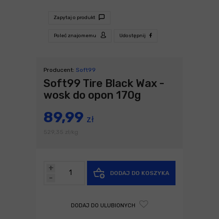
Zapytaj o produkt
Poleć znajomemu
Udostępnij
Producent:
Soft99
Soft99 Tire Black Wax -
wosk do opon 170g
89,99
zł
529,35
zł
kg
/
+
DODAJ DO KOSZYKA
-
DODAJ DO ULUBIONYCH