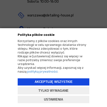
Sobota: 10:00-16:00
warszawa@detailing-house.pl
Magazyn Rekcin
Polityka plików cookie
Nomos Sp. z o.o. sp.k.
Korzystamy z plików cookies oraz innych
ul. Agrestowa 1
technologii w celu sprawnego działania strony
sklepu. Możesz zdecydować o tym, które
83-010 Rekcin
rodzaje plików chcesz wyłączyć.
Klikając w [ustawienia] dowiesz się więcej i w
razie potrzeby zmienisz swoje preferencje
urządzenia.
Aby uzyskać więcej informacji, zapoznaj się z
naszą
polityką prywatności
.
2026 © Copyrights by |
Detailing House
AKCEPTUJĘ WSZYSTKIE
Projekt i oprogramowanie sklepu:
ebexo
TYLKO WYMAGANE
USTAWIENIA