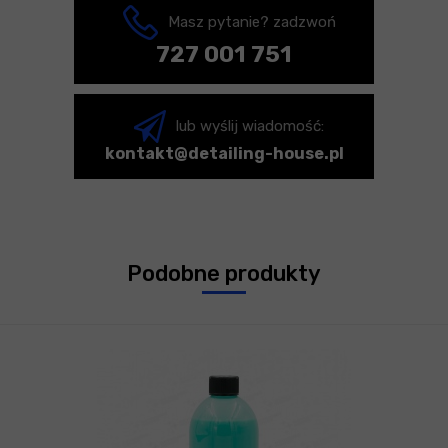
Masz pytanie? zadzwoń
727 001 751
lub wyślij wiadomość:
kontakt@detailing-house.pl
Podobne produkty