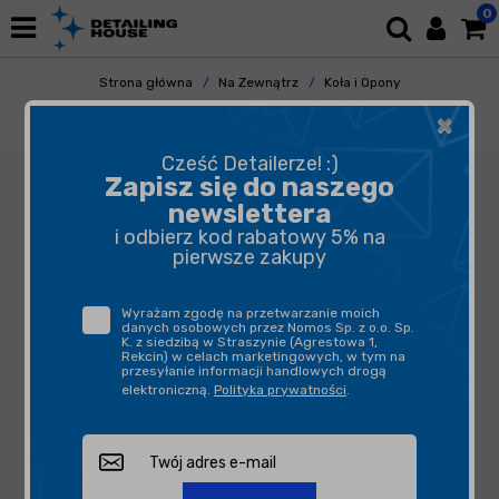
0
Strona główna
Na Zewnątrz
Koła i Opony
Dressingi
×
Soft99 Tire Black Wax - wosk do opon 170g
Cześć Detailerze! :)
Zapisz się do naszego
newslettera
i odbierz kod rabatowy 5% na
pierwsze zakupy
Wyrażam zgodę na przetwarzanie moich
danych osobowych przez Nomos Sp. z o.o. Sp.
K. z siedzibą w Straszynie (Agrestowa 1,
Rekcin) w celach marketingowych, w tym na
przesyłanie informacji handlowych drogą
elektroniczną.
Polityka prywatności
.