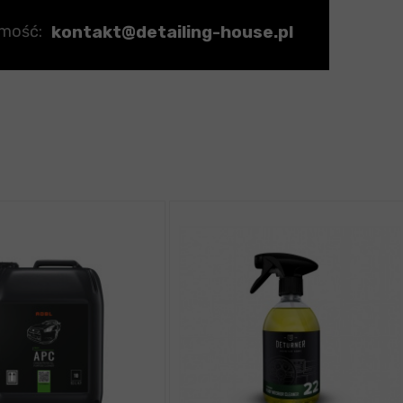
kontakt@detailing-house.pl
omość: