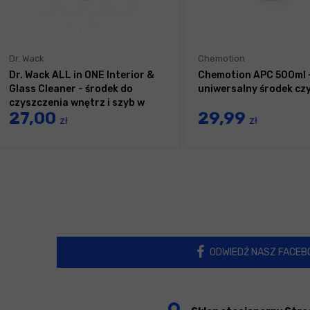
Dr. Wack
Chemotion
Dr. Wack ALL in ONE Interior &
Chemotion APC 500ml 
Glass Cleaner - środek do
uniwersalny środek cz
czyszczenia wnętrz i szyb w
27,00
29,99
sprayu 100ml
zł
zł
ODWIEDŹ NASZ FACEB