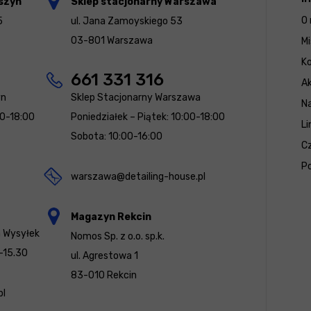
szyn
Sklep stacjonarny Warszawa
O 
5
ul. Jana Zamoyskiego 53
03-801 Warszawa
Mi
K
661 331 316
Ak
yn
Sklep Stacjonarny Warszawa
N
00-18:00
Poniedziałek – Piątek: 10:00-18:00
Li
Sobota: 10:00-16:00
Cz
Po
warszawa@detailing-house.pl
Magazyn Rekcin
a Wysyłek
Nomos Sp. z o.o. sp.k.
-15.30
ul. Agrestowa 1
83-010 Rekcin
pl