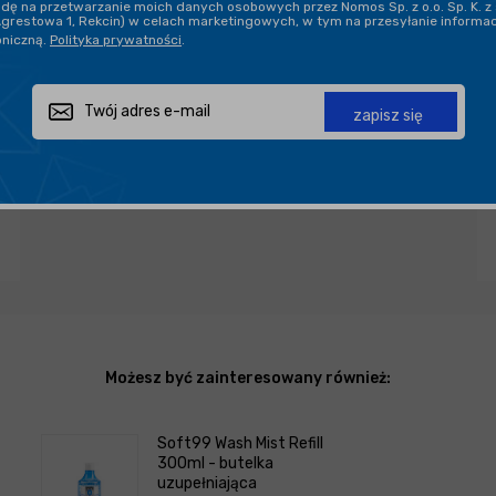
ę na przetwarzanie moich danych osobowych przez Nomos Sp. z o.o. Sp. K. z 
Agrestowa 1, Rekcin) w celach marketingowych, w tym na przesyłanie informa
oniczną.
Polityka prywatności
.
Zapytaj o produkt
Poleć znajomemu
Udostępnij
zapisz się
Możesz być zainteresowany również:
Soft99 Wash Mist Refill
300ml - butelka
uzupełniająca