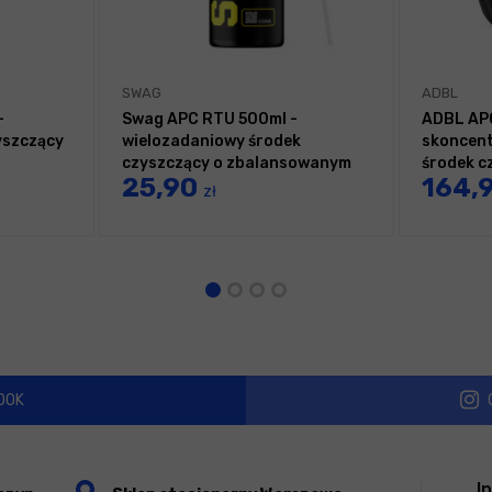
SWAG
ADBL
-
Swag APC RTU 500ml -
ADBL APC
yszczący
wielozadaniowy środek
skoncent
czyszczący o zbalansowanym
środek c
25,90
164,
pH
zł
OOK
I