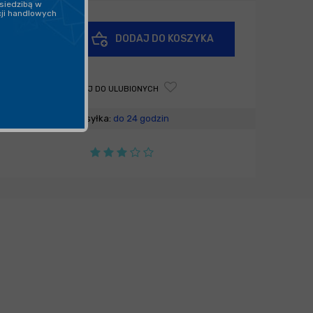
siedzibą w
cji handlowych
+
DODAJ DO KOSZYKA
-
DODAJ DO ULUBIONYCH
Wysyłka:
do 24 godzin