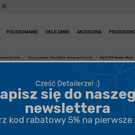
POLEROWANIE
OKLEJANIE
AKCESORIA
PRODUCENC
i Wewnętrzne
Czyszczenie Plastików Wewnętrznych
Soft99 Wash Mist 
Cześć Detailerze! :)
apisz się do nasze
BEZPIECZNA WYSYŁKA
newslettera
DARMOWA DOSTAWA OD 199,90 ZŁ
erz kod rabatowy 5% na pierwsze
PROFESJONALNE DORADZTWO