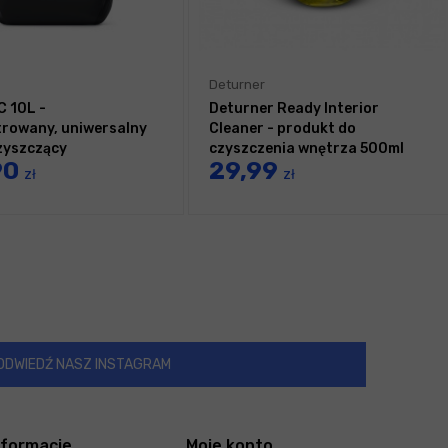
Deturner
 10L -
Deturner Ready Interior
rowany, uniwersalny
Cleaner - produkt do
zyszczący
czyszczenia wnętrza 500ml
90
29,99
zł
zł
ODWIEDŹ NASZ INSTAGRAM
nformacje
Moje konto