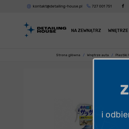
kontakt@detailing-house.pl
727 001 751
NA ZEWNĄTRZ
WNĘTRZE
Strona główna
Wnętrze auta
Plastik
Z
i odbi