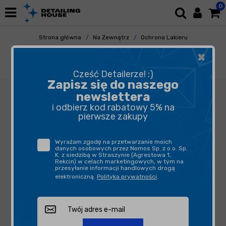
0
Strona główna
Na Zewnątrz
Ochrona Lakieru
Woski
×
Sonax Wosk koloryzujący czarny 250ml - do
lakierów czarnych
Cześć Detailerze! :)
Zapisz się do naszego
newslettera
i odbierz kod rabatowy 5% na
pierwsze zakupy
Wyrażam zgodę na przetwarzanie moich
danych osobowych przez Nomos Sp. z o.o. Sp.
K. z siedzibą w Straszynie (Agrestowa 1,
Rekcin) w celach marketingowych, w tym na
przesyłanie informacji handlowych drogą
elektroniczną.
Polityka prywatności
.