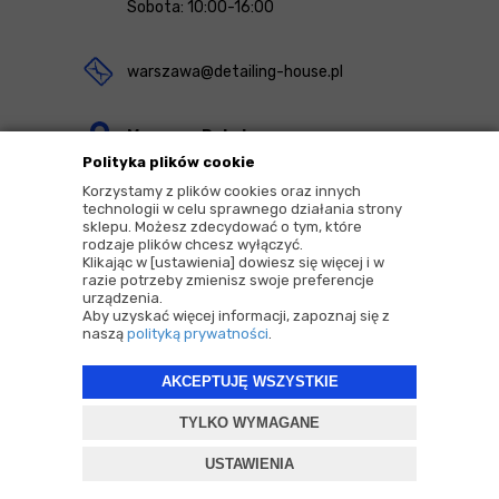
Sobota: 10:00-16:00
warszawa@detailing-house.pl
Magazyn Rekcin
Polityka plików cookie
Nomos Sp. z o.o. sp.k.
Korzystamy z plików cookies oraz innych
ul. Agrestowa 1
technologii w celu sprawnego działania strony
sklepu. Możesz zdecydować o tym, które
83-010 Rekcin
rodzaje plików chcesz wyłączyć.
Klikając w [ustawienia] dowiesz się więcej i w
razie potrzeby zmienisz swoje preferencje
urządzenia.
Aby uzyskać więcej informacji, zapoznaj się z
naszą
polityką prywatności
.
2026 © Copyrights by |
Detailing House
AKCEPTUJĘ WSZYSTKIE
Projekt i oprogramowanie sklepu:
ebexo
TYLKO WYMAGANE
USTAWIENIA