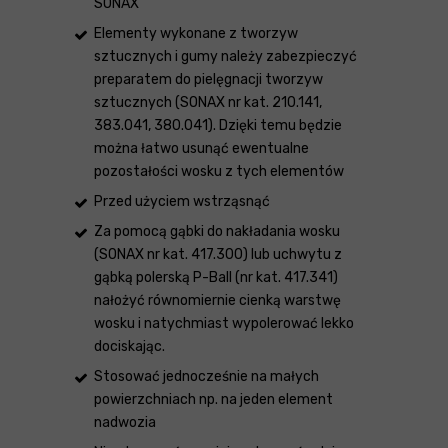
SONAX
Elementy wykonane z tworzyw
sztucznych i gumy należy zabezpieczyć
preparatem do pielęgnacji tworzyw
sztucznych (SONAX nr kat. 210.141,
383.041, 380.041). Dzięki temu będzie
można łatwo usunąć ewentualne
pozostałości wosku z tych elementów
Przed użyciem wstrząsnąć
Za pomocą gąbki do nakładania wosku
(SONAX nr kat. 417.300) lub uchwytu z
gąbką polerską P-Ball (nr kat. 417.341)
nałożyć równomiernie cienką warstwę
wosku i natychmiast wypolerować lekko
dociskając.
Stosować jednocześnie na małych
powierzchniach np. na jeden element
nadwozia