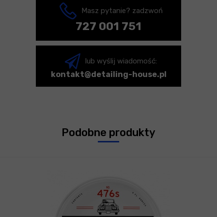
Masz pytanie? zadzwoń
727 001 751
lub wyślij wiadomość:
kontakt@detailing-house.pl
Podobne produkty