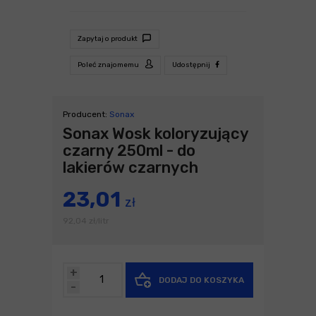
Zapytaj o produkt
Poleć znajomemu
Udostępnij
Producent:
Sonax
Sonax Wosk koloryzujący
czarny 250ml - do
lakierów czarnych
23,01
zł
92,04
zł
litr
/
+
DODAJ DO KOSZYKA
-