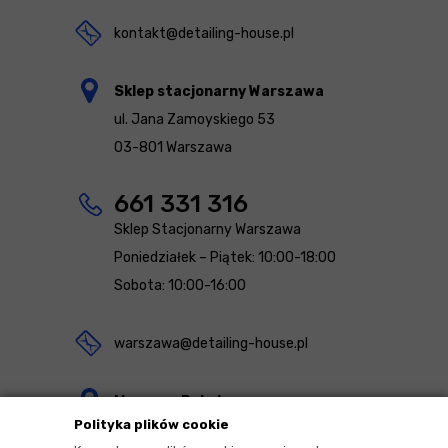
kontakt@detailing-house.pl
Sklep stacjonarny Warszawa
ul. Jana Zamoyskiego 53
03-801 Warszawa
661 331 316
Sklep Stacjonarny Warszawa
Poniedziałek – Piątek: 10:00-18:00
Sobota: 10:00-16:00
warszawa@detailing-house.pl
Magazyn Rekcin
Polityka plików cookie
Nomos Sp. z o.o. sp.k.