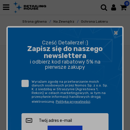
0
Strona główna
Na Zewnątrz
Ochrona Lakieru
Woski
×
Zymol Titanium Wax 236ml - wosk do aut
sportowych i SUV-ów
Cześć Detailerze! :)
Zapisz się do naszego
newslettera
i odbierz kod rabatowy 5% na
pierwsze zakupy
Wyrażam zgodę na przetwarzanie moich
danych osobowych przez Nomos Sp. z o.o. Sp.
K. z siedzibą w Straszynie (Agrestowa 1,
Rekcin) w celach marketingowych, w tym na
przesyłanie informacji handlowych drogą
elektroniczną.
Polityka prywatności
.