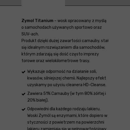
Zymol Titanium
– wosk opracowany z myślą
o samochodach używanych sportowo oraz
SUV-ach.
Produkt dzięki dużej zawartości carnauby, stał
się idealnym rozwiązaniem dla samochodów,
którym zdarzają się dość często imprezy
torowe oraz wielokilometrowe trasy.
Wykazuje odporność na działanie soli,
kwasów, silniejszej chemii. Najlepszy efekt
uzyskamy po użyciu cleanera HD-Cleanse.
Zawiera 51% Carnauby (w tym 80% żółtej i
20% białej).
Odpowiedni dla każdego rodzaju lakieru.
Woski Zymöl są enzymami, które dopiero w
styczności z powietrzem na powierzchni
lakieru zamieniają się w pełnowartościowy