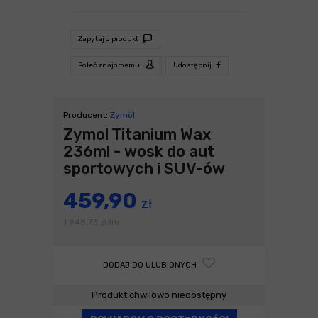
Zapytaj o produkt
Poleć znajomemu
Udostępnij
Producent:
Zymöl
Zymol Titanium Wax
236ml - wosk do aut
sportowych i SUV-ów
459,90
zł
1 948,73
zł
litr
/
DODAJ DO ULUBIONYCH
Produkt chwilowo niedostępny