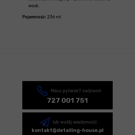
wosk.
Pojemność:
236 ml
Masz pytanie? zadzwoń
727 001 751
lub wyślij wiadomość:
kontakt@detailing-house.pl