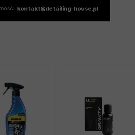
kontakt@detailing-house.pl
omość: