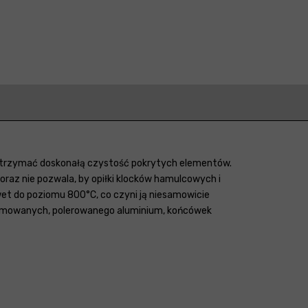
 utrzymać doskonałą czystość pokrytych elementów.
oraz nie pozwala, by opiłki klocków hamulcowych i
wet do poziomu 800°C, co czyni ją niesamowicie
hromowanych, polerowanego aluminium, końcówek