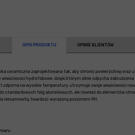
OPIS PRODUKTU
OPINIE KLIENTÓW
ka ceramiczna zaprojektowana tak, aby chronić powierzchnię oraz
e właściwości hydrofobowe, dzięki którym silnie odpycha zabrudzenia 
jest odporna na wysokie temperatury, utrzymuje swoje właściwości na
lko do standardowych felg aluminiowych, ale również do elementów c
da niesamowitą twardość wyrażoną poziomem 9H.
miaru