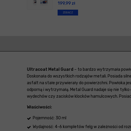
199,99
zł
ZOBACZ
Ultracoat Metal Guard
– to bardzo wytrzymała powło
Doskonała do wszystkich rodzajów metali. Posiada siln
asfalt na stałe przywierały do powierzchni. Powłoka 
odporną i wytrzymałą. Metal Guard nadaje się nie ty
wydechów czy zacisków klocków hamulcowych. Posia
Właściwości:
Pojemność: 30 ml
Wydajność: 4-6 kompletów felg w zależności od roz