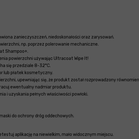
bawiona zanieczyszczeń, niedoskonałości oraz zarysowań.
owierzchni, np. poprzez polerowanie mechaniczne.
coat Shampoo+.
ia powierzchni używając Ultracoat Wipe It!
ha się przedziale 8-32°C.
tor lub płatek kosmetyczny.
erzchni, upewniając się, że produkt został rozprowadzony równomiern
pracuj ewentualny nadmiar produktu.
ia i uzyskania pełnych właściwości powłoki.
 maski do ochrony dróg oddechowych.
estuj aplikację na niewielkim, mało widocznym miejscu.