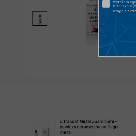
Wyrażam zgod
Straszynie (
drogą elektr
Ultracoat Metal Guard 15ml -
powłoka ceramiczna na felgi i
metal