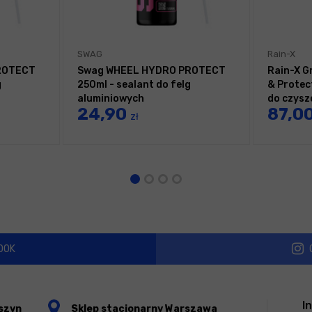
SWAG
Rain-X
ROTECT
Swag WHEEL HYDRO PROTECT
Rain-X G
g
250ml - sealant do felg
& Protec
aluminiowych
do czysz
24,90
87,0
kół z gr
zł
OOK
I
szyn
Sklep stacjonarny Warszawa