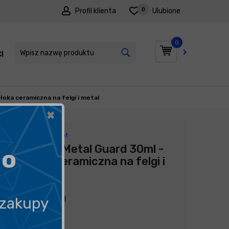
0
Profil klienta
Ulubione
0
I
PROMOCJE
oka ceramiczna na felgi i metal
×
Producent:
Ultracoat
Ultracoat Metal Guard 30ml -
go
powłoka ceramiczna na felgi i
metal
319,99
zł
 zakupy
10 666,33
zł
litr
/