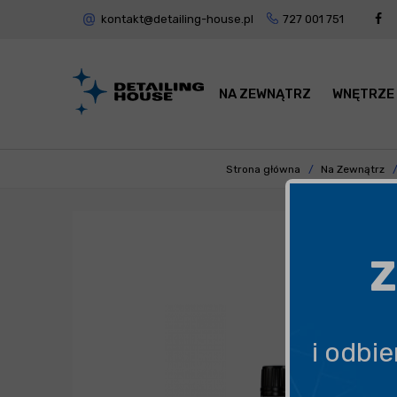
kontakt@detailing-house.pl
727 001 751
NA ZEWNĄTRZ
WNĘTRZE
Strona główna
Na Zewnątrz
Z
i odbi