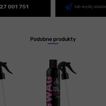
27 001 751
lub wyślij wiad
Podobne produkty