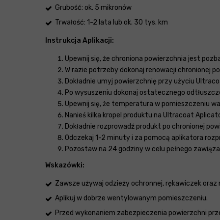
Grubość: ok. 5 mikronów
Trwałość: 1-2 lata lub ok. 30 tys. km
Instrukcja Aplikacji:
Upewnij się, że chroniona powierzchnia jest poz
W razie potrzeby dokonaj renowacji chronionej p
Dokładnie umyj powierzchnię przy użyciu Ultra
Po wysuszeniu dokonaj ostatecznego odtłuszczen
Upewnij się, że temperatura w pomieszczeniu wa
Nanieś kilka kropel produktu na Ultracoat Aplica
Dokładnie rozprowadź produkt po chronionej powi
Odczekaj 1-2 minuty i za pomocą aplikatora roz
Pozostaw na 24 godziny w celu pełnego zawiązan
Wskazówki:
Zawsze używaj odzieży ochronnej, rękawiczek oraz
Aplikuj w dobrze wentylowanym pomieszczeniu.
Przed wykonaniem zabezpieczenia powierzchni przet