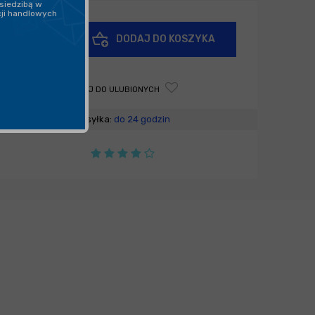
siedzibą w
cji handlowych
+
DODAJ DO KOSZYKA
-
DODAJ DO ULUBIONYCH
Wysyłka:
do 24 godzin