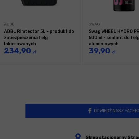
ADBL
SWAG
ADBL Rimtector 5L - produkt do
Swag WHEEL HYDRO P
zabezpieczenia felg
500ml - sealant do fel
lakierowanych
aluminiowych
234,90
39,90
zł
zł
ODWIEDŹ NASZ FACEB
Sklep stacjonarny Stra