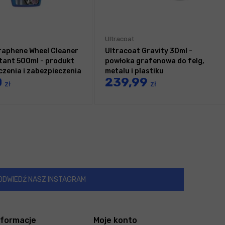
Ultracoat
raphene Wheel Cleaner
Ultracoat Gravity 30ml -
tant 500ml - produkt
powłoka grafenowa do felg,
czenia i zabezpieczenia
metalu i plastiku
0
239,99
afenem
zł
zł
ODWIEDŹ NASZ INSTAGRAM
nformacje
Moje konto