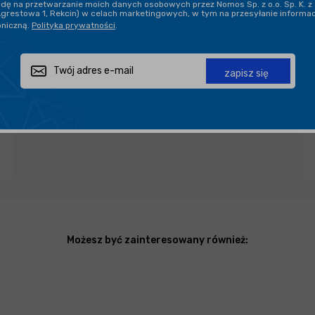
ę na przetwarzanie moich danych osobowych przez Nomos Sp. z o.o. Sp. K. z 
Agrestowa 1, Rekcin) w celach marketingowych, w tym na przesyłanie informa
oniczną.
Polityka prywatności
.
PROFESJONALNE DORADZTWO
zapisz się
Zapytaj o produkt
Poleć znajomemu
Udostępnij
Możesz być zainteresowany również: