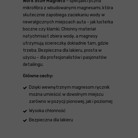
Work Stuff Magneto
– specjalistyczna
mikrofibra z wbudowanymi magnesami, która
skutecznie zapobiega zaciekaniu wody w
newralgicznych miejscach auta – jak lusterka
boczne czy klamki. Chłonny materiał
natychmiast zbiera wodę, a magnesy
utrzymują ściereczkę dokładnie tam, gdzie
trzeba. Bezpieczna dla lakieru, prosta w
użyciu – dla profesjonalistów i pasjonatów
detailingu.
Główne cechy:
Dzięki wewnętrznym magnesom ręcznik
można umieścić w dowolnym miejscu
zarówno w pozycji pionowej, jak i poziomej
Wysoka chłonność
Bezpieczna dla lakieru