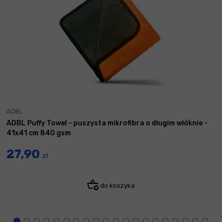
ADBL
ADBL Puffy Towel - puszysta mikrofibra o długim włóknie -
41x41 cm 840 gsm
27,90
zł
do koszyka