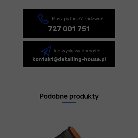
Masz pytanie? zadzwoń
727 001 751
lub wyślij wiadomość:
kontakt@detailing-house.pl
Podobne produkty