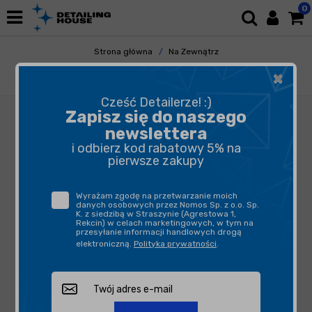
0
Strona główna
Na Zewnątrz
Mycie i Osuszanie
Ręczniki Do Osuszania
×
Work Stuff Magneto - mikrofibra z magnesami
Cześć Detailerze! :)
Zapisz się do naszego
newslettera
i odbierz kod rabatowy 5% na
pierwsze zakupy
Wyrażam zgodę na przetwarzanie moich
danych osobowych przez Nomos Sp. z o.o. Sp.
K. z siedzibą w Straszynie (Agrestowa 1,
Rekcin) w celach marketingowych, w tym na
przesyłanie informacji handlowych drogą
elektroniczną.
Polityka prywatności
.