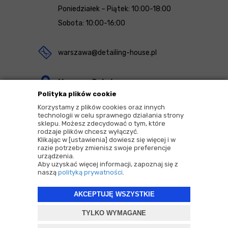
Poniedziałek – Piątek: 10:00-18:00
Sobota: 10:00-16:00
warszawa@detailing-house.pl
Magazyn Rekcin
Polityka plików cookie
Nomos Sp. z o.o. sp.k.
Korzystamy z plików cookies oraz innych
ul. Agrestowa 1
technologii w celu sprawnego działania strony
sklepu. Możesz zdecydować o tym, które
83-010 Rekcin
rodzaje plików chcesz wyłączyć.
Klikając w [ustawienia] dowiesz się więcej i w
razie potrzeby zmienisz swoje preferencje
urządzenia.
Aby uzyskać więcej informacji, zapoznaj się z
naszą
polityką prywatności
.
2026 © Copyrights by |
Detailing House
AKCEPTUJĘ WSZYSTKIE
Projekt i oprogramowanie sklepu:
ebexo
TYLKO WYMAGANE