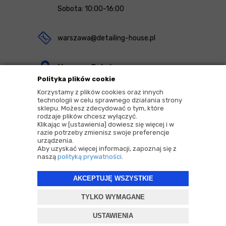
Sobota: 10:00-16:00
warszawa@detailing-house.pl
Magazyn Rekcin
Polityka plików cookie
Nomos Sp. z o.o. sp.k.
Korzystamy z plików cookies oraz innych
ul. Agrestowa 1
technologii w celu sprawnego działania strony
sklepu. Możesz zdecydować o tym, które
83-010 Rekcin
rodzaje plików chcesz wyłączyć.
Klikając w [ustawienia] dowiesz się więcej i w
razie potrzeby zmienisz swoje preferencje
urządzenia.
Aby uzyskać więcej informacji, zapoznaj się z
naszą
polityką prywatności
.
2026 © Copyrights by |
Detailing House
AKCEPTUJĘ WSZYSTKIE
Projekt i oprogramowanie sklepu:
ebexo
TYLKO WYMAGANE
USTAWIENIA