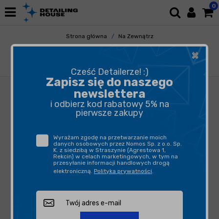
0
Strona główna
Na Zewnątrz
Mycie i Osuszanie
Ręczniki Do Osuszania
×
waxPRO Fluffy Dryer Black 600gsm 100x60cm
-ręcznik do osuszania auta
Cześć Detailerze! :)
Zapisz się do naszego
newslettera
i odbierz kod rabatowy 5% na
pierwsze zakupy
Wyrażam zgodę na przetwarzanie moich
danych osobowych przez Nomos Sp. z o.o. Sp.
K. z siedzibą w Straszynie (Agrestowa 1,
Rekcin) w celach marketingowych, w tym na
przesyłanie informacji handlowych drogą
elektroniczną.
Polityka prywatności
.