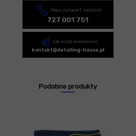
Masz pytanie? zadzwoń
727 001 751
lub wyślij wiadomość:
kontakt@detailing-house.pl
Podobne produkty