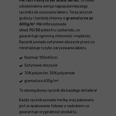
Perfect Fluffy Dryer Black Series
, to nowa
udoskonalona wersja najpopularniejszego
ręcznika do osuszania lakieru. Teraz jeszcze
grubszy i bardziej chłonny o
gramaturze aż
600g/m²
. Mikrofibra posiada
skład
70/30
poliestru i poliamidu, co
gwarantuje ogromną chłonność i miękkość.
Ręcznik posiada satynowe obszycie przez co
minimalizuje ryzyko zarysowania lakieru.
Rozmiar 100x60cm
Satynowe obszycie
70% polyester, 30% polyamide
gramatura 600g/m²
To obowiązkowy ręcznik dla każdego detailera!
Każdy ręcznik posiada metkę oraz pakowany
jest w opakowanie foliowe z nadrukiem co
gwarantuje oryginalność produktu.