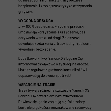
do bieżących informacji z trasy jedziesz
bezpieczniej i zmniejszasz ryzyko otrzymania
grzywny.
WYGODNA OBSŁUGA
...i w 100% bezpieczna. Fizyczne przyciski
umożliwiają korzystanie z urządzenia, bez
odrywania wzroku od drogi! Zgłaszasz i
odwołujesz zdarzenia z trasy jednym palcem.
Wygodnie i bezpiecznie.
Dodatkowo – Twój Yanosik XS będzie Cię
informował dźwiękowo o sytuacji na drodze.
Możesz regulować głośność komunikatów i
dopasować ją do swoich potrzeb!
WSPARCIE NA TRASIE
Trasy bywają różne, na szczęście Yanosik XS
uchroni Cię przed niemiłymi zdarzeniami.
Dowiesz się, gdzie znajdują się fotoradary,
kontrole prędkości, nieoznakowane radiowozy,