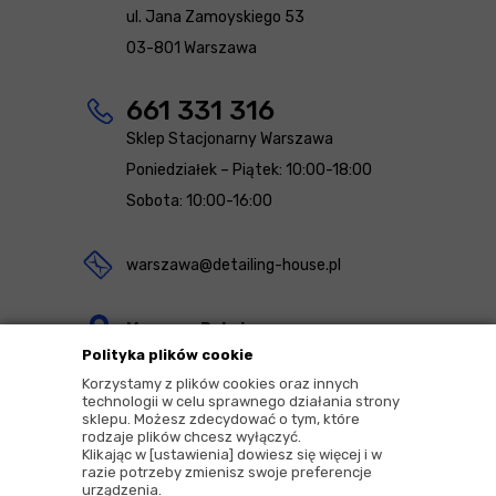
ul. Jana Zamoyskiego 53
03-801 Warszawa
661 331 316
Sklep Stacjonarny Warszawa
Poniedziałek – Piątek: 10:00-18:00
Sobota: 10:00-16:00
warszawa@detailing-house.pl
Magazyn Rekcin
Polityka plików cookie
Nomos Sp. z o.o. sp.k.
Korzystamy z plików cookies oraz innych
ul. Agrestowa 1
technologii w celu sprawnego działania strony
sklepu. Możesz zdecydować o tym, które
83-010 Rekcin
rodzaje plików chcesz wyłączyć.
Klikając w [ustawienia] dowiesz się więcej i w
razie potrzeby zmienisz swoje preferencje
urządzenia.