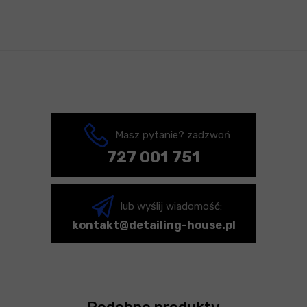
Masz pytanie? zadzwoń
727 001 751
lub wyślij wiadomość:
kontakt@detailing-house.pl