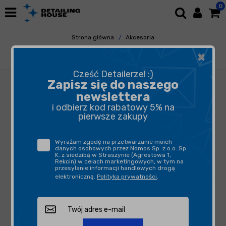
0
Strona główna
Akcesoria
Pozostałe Akcesoria
Yanosik
×
Yanosik XS - komunikator drogowy
Cześć Detailerze! :)
Zapisz się do naszego
newslettera
i odbierz kod rabatowy 5% na
pierwsze zakupy
Wyrażam zgodę na przetwarzanie moich
danych osobowych przez Nomos Sp. z o.o. Sp.
K. z siedzibą w Straszynie (Agrestowa 1,
Rekcin) w celach marketingowych, w tym na
przesyłanie informacji handlowych drogą
elektroniczną.
Polityka prywatności
.