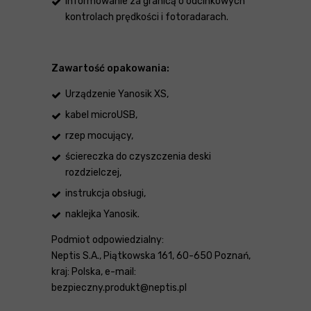
Informowanie za granicą o odcinkowych
kontrolach prędkości i fotoradarach.
Zawartość opakowania:
Urządzenie Yanosik XS,
kabel microUSB,
rzep mocujący,
ściereczka do czyszczenia deski
rozdzielczej,
instrukcja obsługi,
naklejka Yanosik.
Podmiot odpowiedzialny:
Neptis S.A., Piątkowska 161, 60-650 Poznań,
kraj: Polska, e-mail:
bezpieczny.produkt@neptis.pl