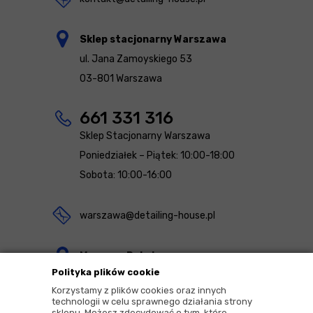
Sklep stacjonarny Warszawa
ul. Jana Zamoyskiego 53
03-801 Warszawa
661 331 316
Sklep Stacjonarny Warszawa
Poniedziałek – Piątek: 10:00-18:00
Sobota: 10:00-16:00
warszawa@detailing-house.pl
Magazyn Rekcin
Polityka plików cookie
Nomos Sp. z o.o. sp.k.
Korzystamy z plików cookies oraz innych
ul. Agrestowa 1
technologii w celu sprawnego działania strony
sklepu. Możesz zdecydować o tym, które