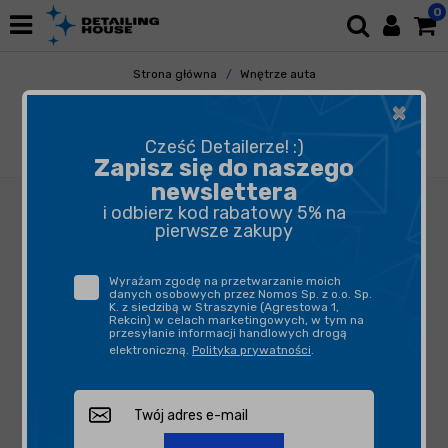
0
Strona główna
Wnętrze auta
Plastiki Wewnętrzne
×
Ochrona Plastików Wewnętrznych
ADBL Interior Wow 1L - dressing do tworzyw
Cześć Detailerze! :)
sztucznych
Zapisz się do naszego
newslettera
i odbierz kod rabatowy 5% na
pierwsze zakupy
Wyrażam zgodę na przetwarzanie moich
danych osobowych przez Nomos Sp. z o.o. Sp.
K. z siedzibą w Straszynie (Agrestowa 1,
Rekcin) w celach marketingowych, w tym na
przesyłanie informacji handlowych drogą
elektroniczną.
Polityka prywatności
.