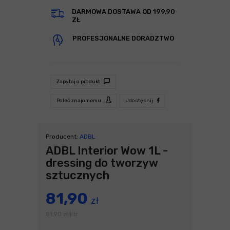
DARMOWA DOSTAWA OD 199,90
ZŁ
PROFESJONALNE DORADZTWO
Zapytaj o produkt
Poleć znajomemu
Udostępnij
Producent:
ADBL
ADBL Interior Wow 1L -
dressing do tworzyw
sztucznych
81,90
zł
81,90
zł
litr
/